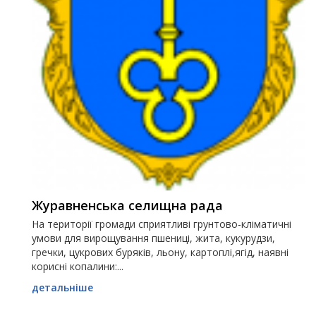
Журавненська селищна рада
На території громади сприятливі грунтово-кліматичні
умови для вирощування пшениці, жита, кукурудзи,
гречки, цукрових буряків, льону, картоплі,ягід, наявні
корисні копалини:...
детальніше