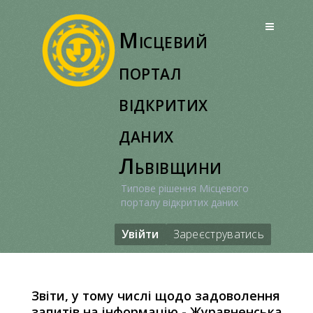
Перейти
до
Місцевий
вмісту
портал
відкритих
даних
Львівщини
Типове рішення Місцевого
порталу відкритих даних
Увійти
Зареєструватись
Звіти, у тому числі щодо задоволення
запитів на інформацію - Журавненська