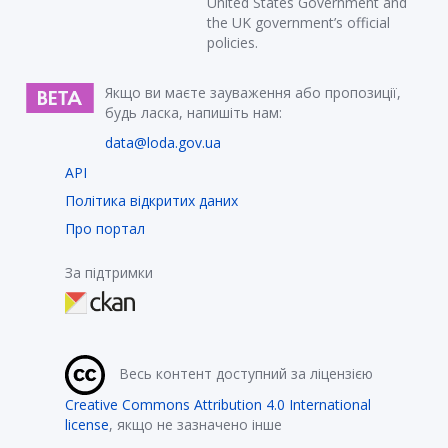
United States Government and
the UK government’s official
policies.
Якщо ви маєте зауваження або пропозиції,
будь ласка, напишіть нам:
data@loda.gov.ua
API
Політика відкритих даних
Про портал
За підтримки
Весь контент доступний за ліцензією
Creative Commons Attribution 4.0 International
license
, якщо не зазначено інше