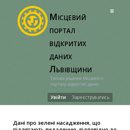
Перейти
до
Місцевий
вмісту
портал
відкритих
даних
Львівщини
Типове рішення Місцевого
порталу відкритих даних
Увійти
Зареєструватись
Дані про зелені насадження, що
підлягають видаленню, відповідно до