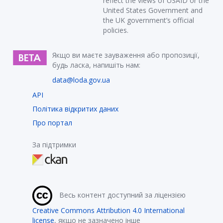
reflect the views of USAID or the
United States Government and
the UK government’s official
policies.
Якщо ви маєте зауваження або пропозиції,
будь ласка, напишіть нам:
data@loda.gov.ua
API
Політика відкритих даних
Про портал
За підтримки
Весь контент доступний за ліцензією
Creative Commons Attribution 4.0 International
license
, якщо не зазначено інше