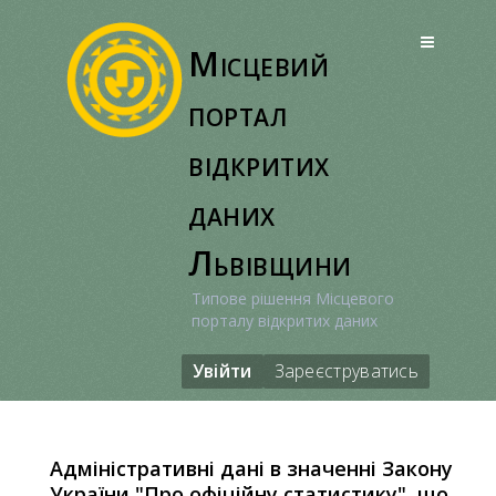
Перейти
до
Місцевий
вмісту
портал
відкритих
даних
Львівщини
Типове рішення Місцевого
порталу відкритих даних
Увійти
Зареєструватись
Адміністративні дані в значенні Закону
України "Про офіційну статистику", що