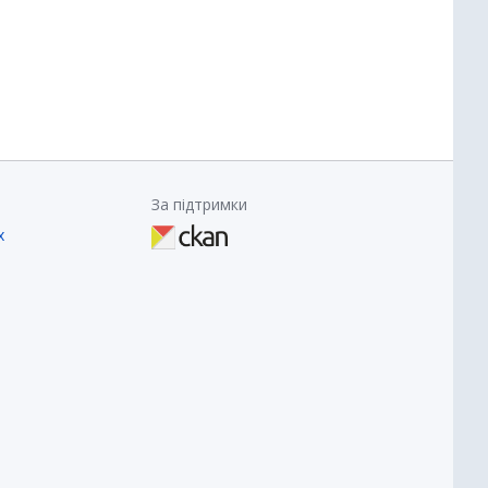
За підтримки
х