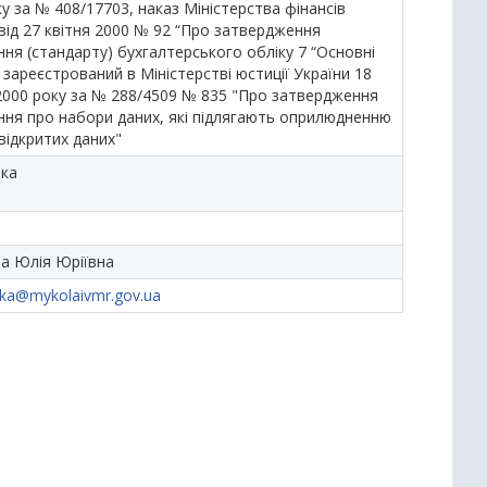
у за № 408/17703, наказ Міністерства фінансів
від 27 квітня 2000 № 92 “Про затвердження
ня (стандарту) бухгалтерського обліку 7 “Основні
 зареєстрований в Міністерстві юстиції України 18
2000 року за № 288/4509 № 835 "Про затвердження
ня про набори даних, які підлягають оприлюдненню
відкритих даних"
ька
а Юлія Юріївна
ka@mykolaivmr.gov.ua