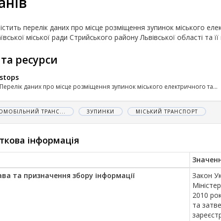
анів
містить перелік даних про місце розміщення зупинок міського ел
вської міської ради Стрийського району Львівської області та її
 та ресурси
stops
Перелік даних про місце розміщення зупинок міського електричного та...
ОМОБІЛЬНИЙ ТРАНС...
ЗУПИНКИ
МІСЬКИЙ ТРАНСПОРТ
ткова інформація
Значен
ава та призначення збору інформації
Закон Ук
Міністер
2010 ро
та затв
зареєстр