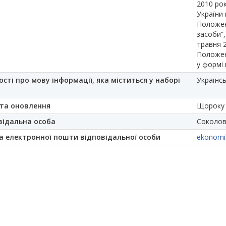
2010 рок
України 
Положен
засоби”,
травня 
Положен
у формі 
ості про мову інформації, яка міститься у наборі
Українс
та оновлення
Щороку
відальна особа
Соколов
а електронної пошти відповідальної особи
ekonomi