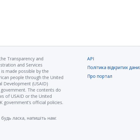
 the Transparency and
API
istration and Services
Політика відкритих дани
is made possible by the
Про портал
ican people through the United
nal Development (USAID)
K government. The contents do
ews of USAID or the United
government’s official policies.
 будь ласка, напишіть нам: