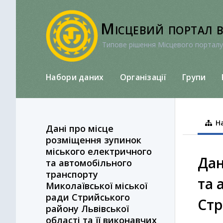
Перейти
до
Місцевий портал 
вмісту
Типове рішення Місцевого порталу
Набори даних
Організації
Групи
На
Дані про місце
розміщення зупинок
міського електричного
Дан
та автомобільного
транспорту
та 
Миколаївської міської
ради Стрийського
Стр
району Львівської
області та її виконавчих