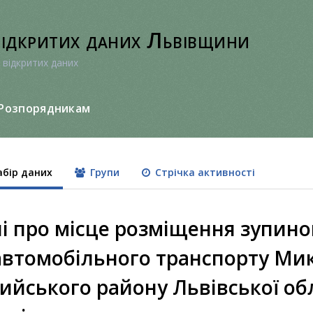
відкритих даних Львівщини
 відкритих даних
Розпорядникам
бір даних
Групи
Стрічка активності
і про місце розміщення зупино
автомобільного транспорту Мик
ийського району Львівської обл