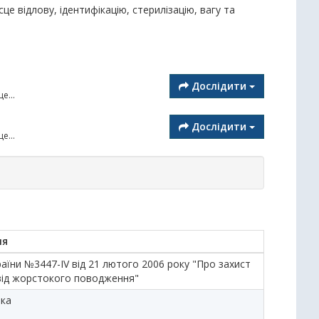
е відлову, ідентифікацію, стерилізацію, вагу та
Дослідити
е...
Дослідити
е...
ня
аїни №3447-IV від 21 лютого 2006 року "Про захист
від жорстокого поводження"
ька