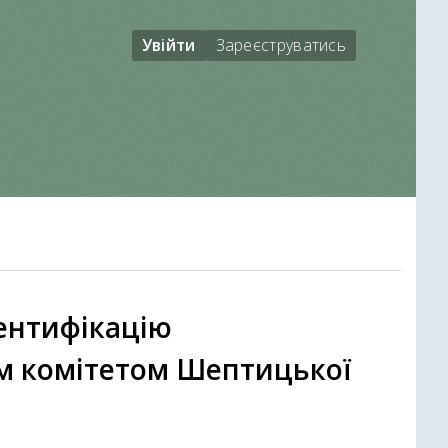
Увійти
Зареєструватись
дентифікацію
м комітетом Шептицької