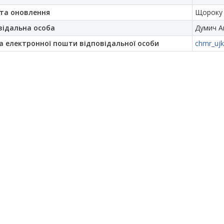
та оновлення
Щороку
відальна особа
Думич А
а електронної пошти відповідальної особи
chmr_ujk