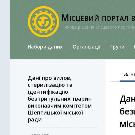
Перейти
до
Місцевий портал 
вмісту
Типове рішення Місцевого порталу
Набори даних
Організації
Групи
На
Дані про вилов,
стерилізацію та
ідентифікацію
Дан
безпритульних тварин
виконавчим комітетом
без
Шептицької міської
ради
міс