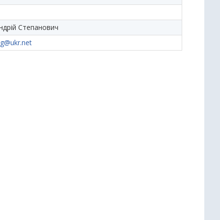
ндрій Степанович
g@ukr.net