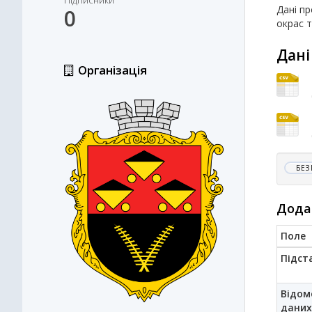
Підписники
Дані пр
0
окрас 
Дані
Організація
БЕЗ
Дода
Поле
Підст
Відом
даних