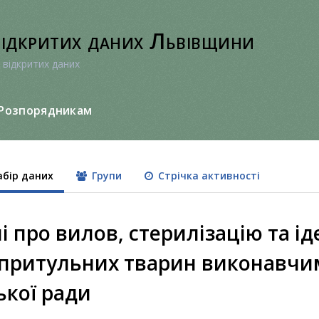
відкритих даних Львівщини
 відкритих даних
Розпорядникам
бір даних
Групи
Стрічка активності
і про вилов, стерилізацію та і
притульних тварин виконавчи
ької ради