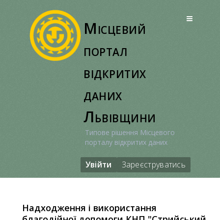
Перейти
до
Місцевий
вмісту
портал
відкритих
даних
Львівщини
Типове рішення Місцевого
порталу відкритих даних
Увійти
Зареєструватись
Надходження і використання
благодійної допомоги КНП "Стрийський