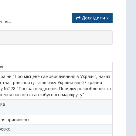
Дослідити
ння...
ня
раїни "Про місцеве самоврядування в Україні", наказ
ства транспорту та зв'язку України від 07 травня
ку №278 "Про затвердження Порядку розроблення та
ження паспорта автобусного маршруту"
ька
ня припинено
ревко