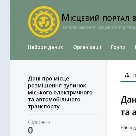
Перейти
до
Місцевий портал 
вмісту
Типове рішення Місцевого порталу
Набори даних
Організації
Групи
На
Дані про місце
розміщення зупинок
міського електричного
Дан
та автомобільного
транспорту
та 
Підписники
0
Набір 