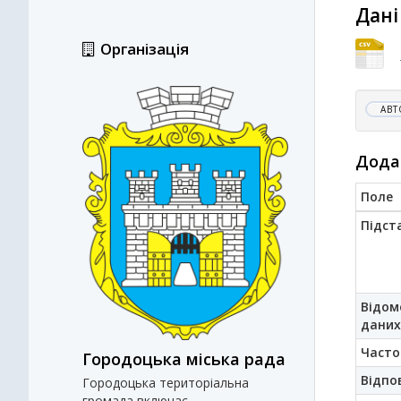
Дані
Організація
АВТ
Дода
Поле
Підст
Відом
даних
Часто
Городоцька міська рада
Відпо
Городоцька територіальна
громада включає