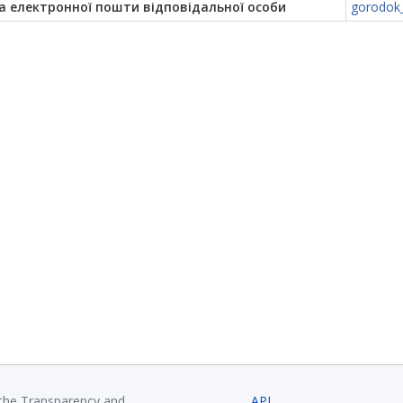
а електронної пошти відповідальної особи
gorodok_
 the Transparency and
API