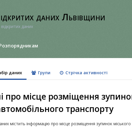
відкритих даних Львівщини
 відкритих даних
Розпорядникам
бір даних
Групи
Стрічка активності
і про місце розміщення зупино
автомобільного транспорту
даних містить інформацію про місце розміщення зупинок міського