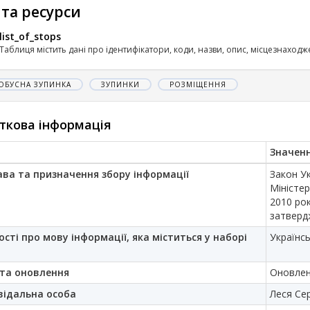
 та ресурси
list_of_stops
Таблиця містить дані про ідентифікатори, коди, назви, опис, місцезнаходже
ОБУСНА ЗУПИНКА
ЗУПИНКИ
РОЗМІЩЕННЯ
ткова інформація
Значен
ава та призначення збору інформації
Закон Ук
Міністер
2010 ро
затверд
ості про мову інформації, яка міститься у наборі
Українс
та оновлення
Оновлен
відальна особа
Леся Се