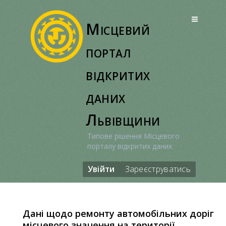
Перейти
до
Місцевий
вмісту
портал
відкритих
даних
Львівщини
Типове рішення Місцевого
порталу відкритих даних
Увійти
Зареєструватись
Дані щодо ремонту автомобільних доріг
місцевого значення на території