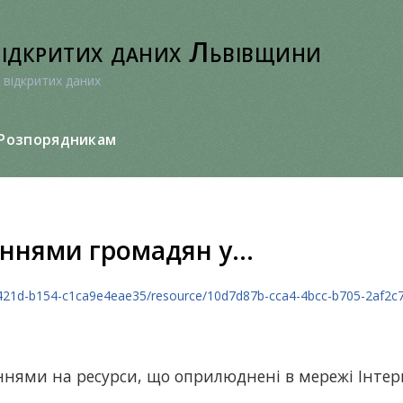
відкритих даних Львівщини
 відкритих даних
Розпорядникам
еннями громадян у...
21d-b154-c1ca9e4eae35/resource/10d7d87b-cca4-4bcc-b705-2af2c73f982e/
ланнями на ресурси, що оприлюднені в мережі Інтер