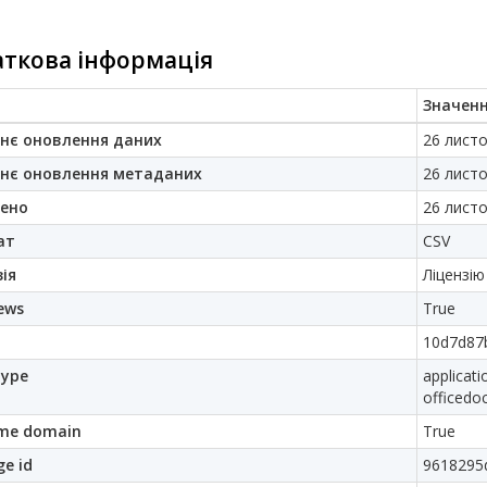
ткова інформація
Значен
нє оновлення даних
26 листо
нє оновлення метаданих
26 листо
ено
26 листо
ат
CSV
ія
Ліцензію
ews
True
10d7d87b
ype
applicat
officedo
me domain
True
e id
9618295