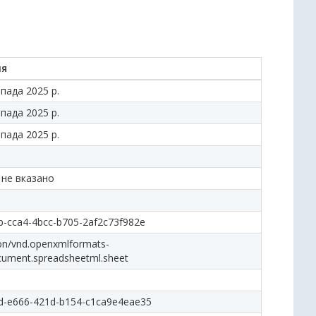
ня
пада 2025 р.
пада 2025 р.
пада 2025 р.
 не вказано
-cca4-4bcc-b705-2af2c73f982e
ion/vnd.openxmlformats-
cument.spreadsheetml.sheet
d-e666-421d-b154-c1ca9e4eae35