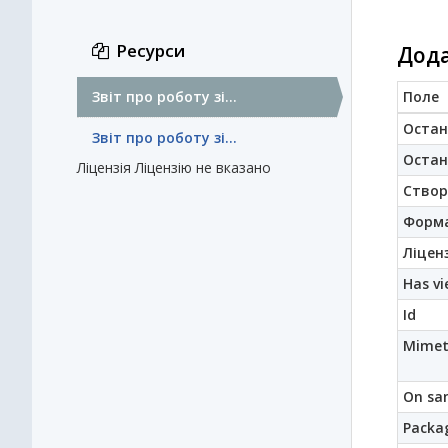
Ресурси
Дода
Звіт про роботу зі...
Поле
Остан
Звіт про роботу зі...
Остан
Ліцензія
Ліцензію не вказано
Створ
Форм
Ліценз
Has vi
Id
Mimet
On sa
Packag