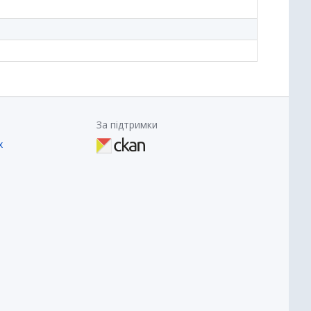
За підтримки
х