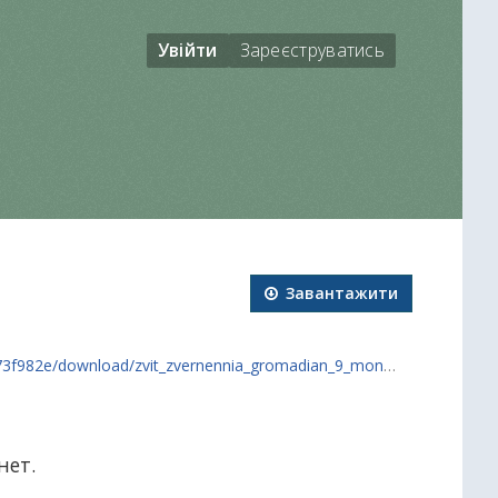
Увійти
Зареєструватись
Завантажити
download/zvit_zvernennia_gromadian_9_months_2025.xlsx
нет.