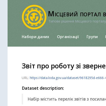
Перейти
до
Місцевий портал 
вмісту
Типове рішення Місцевого порталу
Набори даних
Організації
Групи
Звіт про роботу зі зверн
URL:
https://data.loda.gov.ua/dataset/9618295d-e666-4
Dataset description:
Набір містить перелік звітів з поси