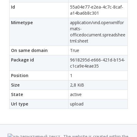
Id
55a04e77-e2ea-4c7c-8caf-
a14ba6b8c301
Mimetype
application/vnd.openxmlfor
mats-
officedocument.spreadshee
tml.sheet
On same domain
True
Package id
9618295d-e666-421d-b154-
c1ca9e4eae35
Position
1
Size
2,8 KiB
State
active
Url type
upload
The website is created within the