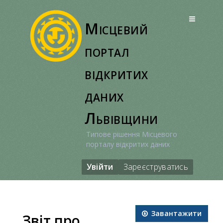
Перейти
до
Місцевий
вмісту
портал
відкритих
даних
Львівщини
Типове рішення Місцевого
порталу відкритих даних
Увійти
Зареєструватись
Завантажити
Звіт про