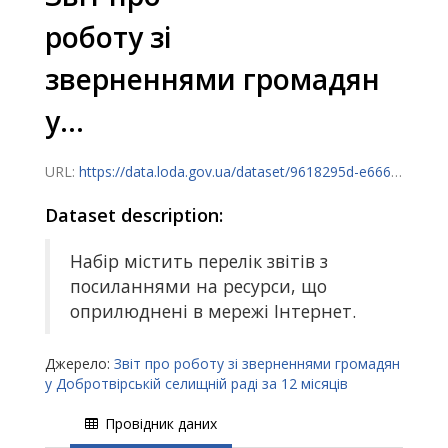
роботу зі
зверненнями громадян
у...
URL:
https://data.loda.gov.ua/dataset/9618295d-e666-421d-b154-c1ca9e4eae35/resource/55a04e77-e2ea-4c7c-8caf-a14ba6b8c301/download/zvit_zvernennia_gromadian_12_months_2025.xlsx
Dataset description:
Набір містить перелік звітів з
посиланнями на ресурси, що
оприлюднені в мережі Інтернет.
Джерело:
Звіт про роботу зі зверненнями громадян
у Добротвірській селищній раді за 12 місяців
Провідник даних