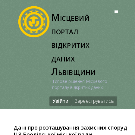
Перейти
до
Місцевий
вмісту
портал
відкритих
даних
Львівщини
Типове рішення Місцевого
порталу відкритих даних
Увійти
Зареєструватись
Дані про розташування захисних споруд
ЦЗ Бродівської міської ради