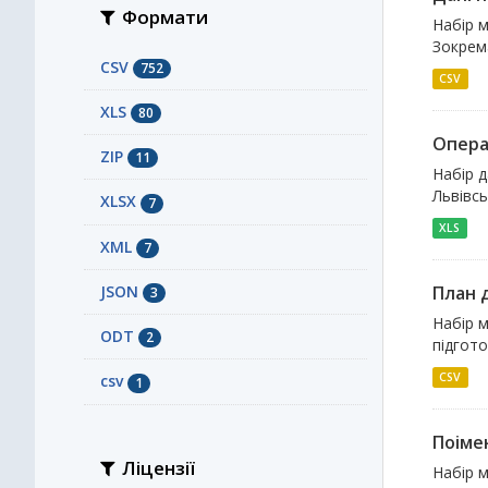
Формати
Набір м
Зокрема
CSV
752
CSV
XLS
80
Опера
ZIP
11
Набір д
Львівсь
XLSX
7
XLS
XML
7
JSON
План д
3
Набір м
ODT
2
підгото
CSV
сsv
1
Поіме
Ліцензії
Набір м