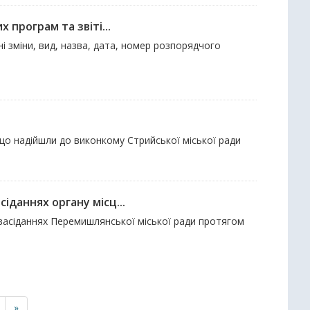
 програм та звіті...
і зміни, вид, назва, дата, номер розпорядчого
 що надійшли до виконкому Стрийської міської ради
іданнях органу місц...
 засіданнях Перемишлянської міської ради протягом
»