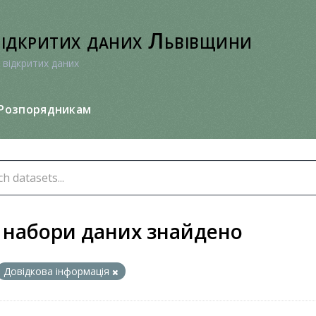
відкритих даних Львівщини
 відкритих даних
Розпорядникам
 набори даних знайдено
Довідкова інформація