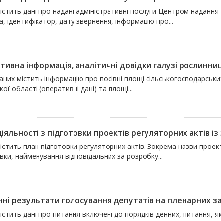
істить дані про надані адміністративні послуги Центром надання 
, ідентифікатор, дату звернення, інформацію про...
тивна інформація, аналітичні довідки галузі рослинниц
аних містить інформацію про посівні площі сільськогосподарськи
кої області (оперативні дані) та площі...
іяльності з підготовки проектів регуляторних актів із 
істить план підготовки регуляторних актів. Зокрема назви проекті
вки, найменування відповідальних за розробку...
нні результати голосування депутатів на пленарних зас
істить дані про питання включені до порядків денних, питання, як