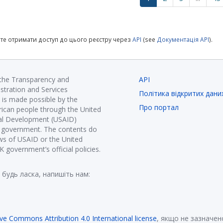
те отримати доступ до цього реєстру через
API
(see
Документація API
).
 the Transparency and
API
istration and Services
Політика відкритих дани
is made possible by the
Про портал
ican people through the United
nal Development (USAID)
K government. The contents do
ews of USAID or the United
government’s official policies.
 будь ласка, напишіть нам:
ive Commons Attribution 4.0 International license
, якщо не зазначен