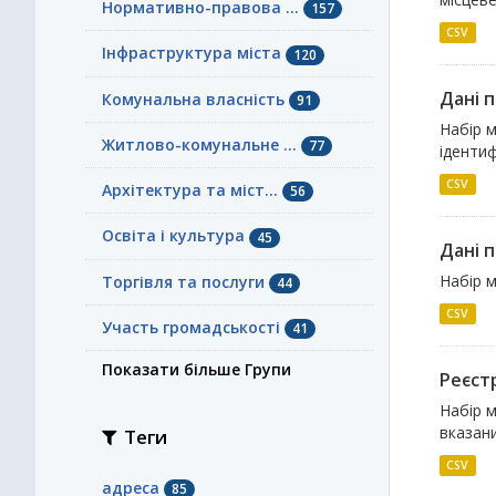
Нормативно-правова ...
157
CSV
Інфраструктура міста
120
Дані п
Комунальна власність
91
Набір м
Житлово-комунальне ...
77
ідентиф
CSV
Архітектура та міст...
56
Освіта і культура
45
Дані п
Набір м
Торгівля та послуги
44
CSV
Участь громадськості
41
Показати більше Групи
Реєст
Набір 
вказани
Теги
CSV
адреса
85