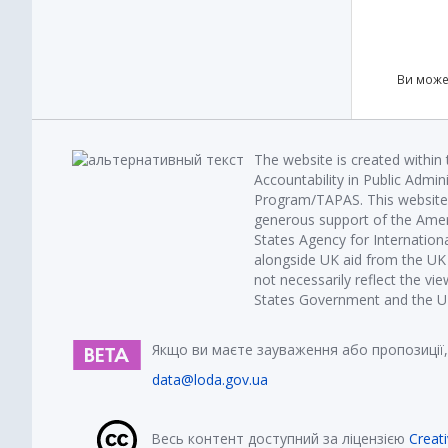
Ви може
The website is created within
Accountability in Public Admin
Program/TAPAS. This website 
generous support of the Amer
States Agency for Internatio
alongside UK aid from the U
not necessarily reflect the vi
States Government and the UK 
Якщо ви маєте зауваження або пропозиції,
data@loda.gov.ua
Весь контент доступний за ліцензією
Creat