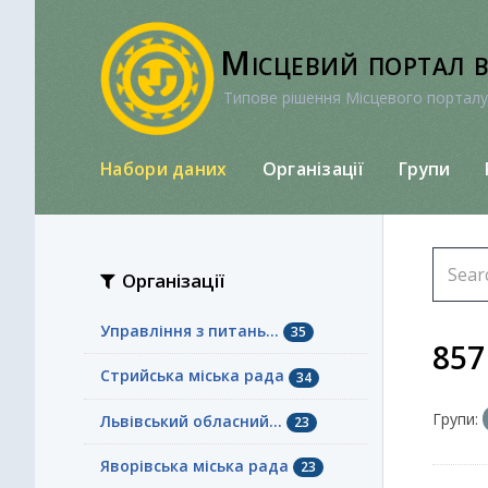
Перейти
до
Місцевий портал 
вмісту
Типове рішення Місцевого порталу
Набори даних
Організації
Групи
Організації
Управління з питань...
35
857
Стрийська міська рада
34
Групи:
Львівський обласний...
23
Яворівська міська рада
23