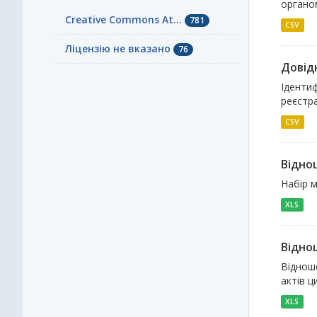
органом
Creative Commons At...
781
CSV
Ліцензію не вказано
76
Довідн
Ідентиф
реєстра
CSV
Віднош
Набір м
XLS
Віднош
Відноше
актів ц
XLS