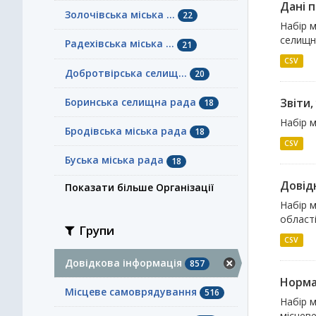
Дані п
Золочівська міська ...
22
Набір м
селищно
Радехівська міська ...
21
CSV
Добротвірська селищ...
20
Боринська селищна рада
Звіти,
18
Набір м
Бродівська міська рада
18
CSV
Буська міська рада
18
Довідн
Показати більше Організації
Набір м
області
Групи
CSV
Довідкова інформація
857
Норма
Місцеве самоврядування
516
Набір 
місцеве