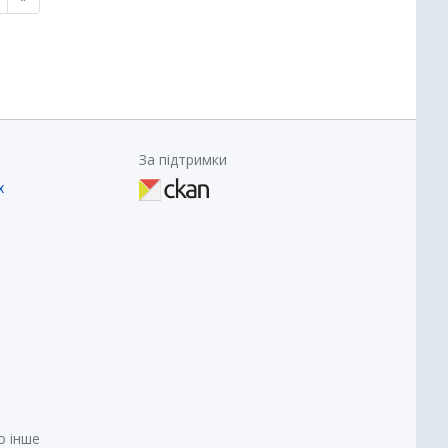
За підтримки
х
о інше