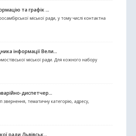
рмацію та графік ...
аросамбірської міської ради, у тому числі контактна
ика інформації Вели...
омостівської міської ради. Для кожного набору
аварійно-диспетчер...
ип звернення, тематичну категорію, адресу,
ої ради Львівськ...