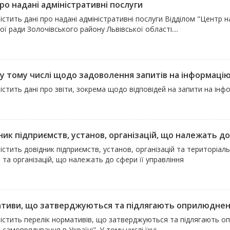
ро надані адміністративні послуги
істить дані про надані адміністративні послуги Відділом "Центр 
ї ради Золочівського району Львівської області....
 у тому числі щодо задоволення запитів на інформацію
істить дані про звіти, зокрема щодо відповідей на запити на інф
ик підприємств, установ, організацій, що належать до 
істить довідник підприємств, установ, організацій та територіаль
 та організацій, що належать до сфери її управління
тиви, що затверджуються та підлягають оприлюдненню
містить перелік нормативів, що затверджуються та підлягають о
 самоврядування в Україні". У тому числі їхні...