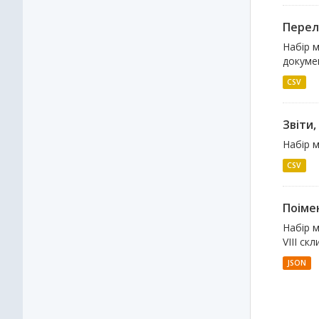
Перелі
Набір м
докуме
CSV
Звіти
Набір м
CSV
Поімен
Набір м
VIII ск
JSON