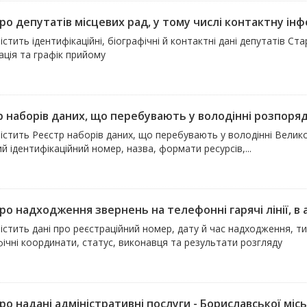
ро депутатів місцевих рад, у тому числі контактну інфо
істить ідентифікаційні, біографічні й контактні дані депутатів Ст
ація та графік прийому
р наборів даних, що перебувають у володінні розпорядн
істить Реєстр наборів даних, що перебувають у володінні Велик
й ідентифікаційний номер, назва, формати ресурсів,...
ро надходження звернень на телефонні гарячі лінії, в 
істить дані про реєстраційний номер, дату й час надходження, т
ічні координати, статус, виконавця та результати розгляду
ро надані адміністративні послуги - Бориславської міськ