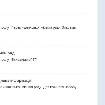
 послуг Перемишлянської міської ради. Зокрема,
ькій раді
послуг Бісковицької ТГ.
дника інформації
овишнянської міської ради. Для кожного набору