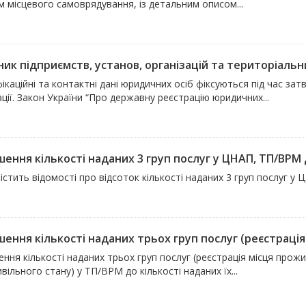
 місцевого самоврядування, із детальним описом...
ик підприємств, установ, організацій та територіальни
ікаційні та контактні дані юридичних осіб фіксуються під час за
ції. Закон України “Про державну реєстрацію юридичних...
ення кількості наданих 3 груп послуг у ЦНАП, ТП/ВРМ д
істить відомості про відсоток кількості наданих 3 груп послуг у
ення кількості наданих трьох груп послуг (реєстрація 
ння кількості наданих трьох груп послуг (реєстрація місця прожи
ивільного стану) у ТП/ВРМ до кількості наданих їх...