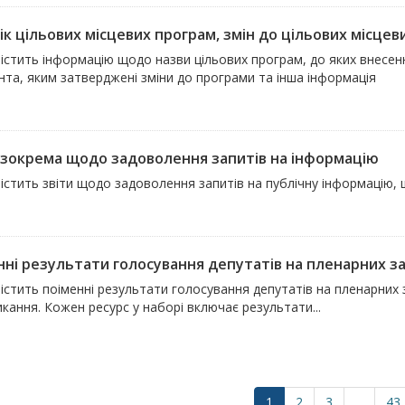
к цільових місцевих програм, змін до цільових місцевих
істить інформацію щодо назви цільових програм, до яких внесенн
нта, яким затверджені зміни до програми та інша інформація
, зокрема щодо задоволення запитів на інформацію
істить звіти щодо задоволення запитів на публічну інформацію,
ні результати голосування депутатів на пленарних зас
істить поіменні результати голосування депутатів на пленарних
ликання. Кожен ресурс у наборі включає результати...
1
2
3
...
43