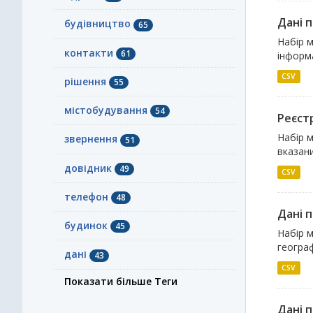
Дані п
будівництво
65
Набір м
контакти
61
інформ
CSV
рішення
55
містобудування
54
Реєст
Набір м
звернення
51
вказани
довідник
49
CSV
телефон
48
Дані п
будинок
45
Набір м
географ
дані
43
CSV
Показати більше Теги
Дані п