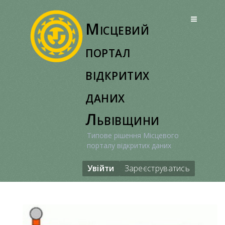
Перейти
до
Місцевий
вмісту
портал
відкритих
даних
Львівщини
Типове рішення Місцевого
порталу відкритих даних
Увійти
Зареєструватись