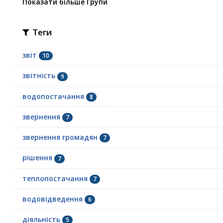
Показати більше Групи
Теги
звіт
10
звітність
9
водопостачання
8
звернення
7
звернення громадян
7
рішення
7
теплопостачання
7
водовідведення
6
діяльність
5