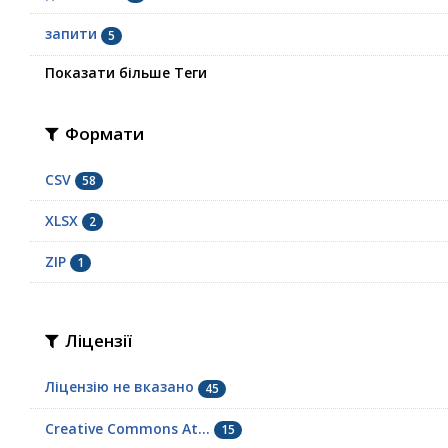
запити
5
Показати більше Теги
Формати
CSV
58
XLSX
2
ZIP
1
Ліцензії
Ліцензію не вказано
45
Creative Commons At...
15