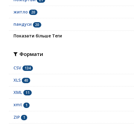
житло
20
пандуси
20
Показати більше Теги
Формати
CSV
134
XLS
40
XML
11
xmt
1
ZIP
1