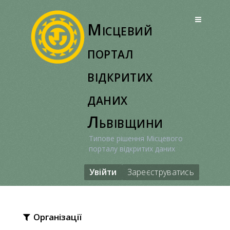
Перейти
до
Місцевий
вмісту
портал
відкритих
даних
Львівщини
Типове рішення Місцевого
порталу відкритих даних
Увійти
Зареєструватись
Організації