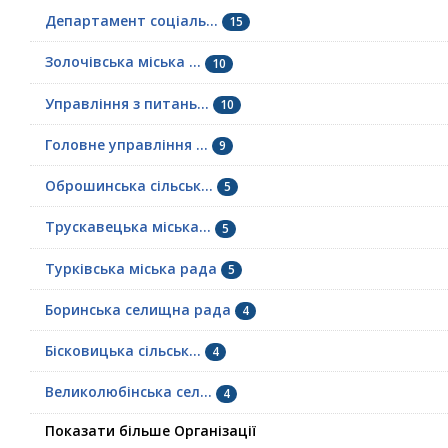
Департамент соціаль...
15
Золочівська міська ...
10
Управління з питань...
10
Головне управління ...
9
Оброшинська сільськ...
5
Трускавецька міська...
5
Турківська міська рада
5
Боринська селищна рада
4
Бісковицька сільськ...
4
Великолюбінська сел...
4
Показати більше Організації