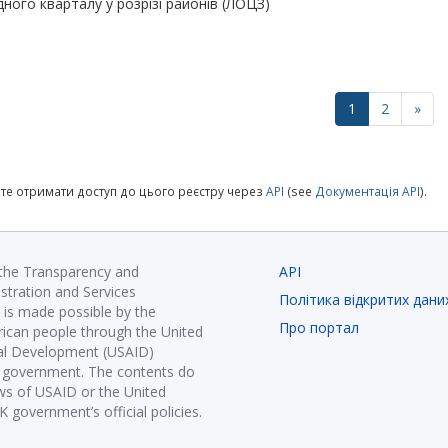
дного кварталу у розрізі районів (ЛОЦЗ)
1
2
»
те отримати доступ до цього реєстру через
API
(see
Документація API
).
 the Transparency and
API
istration and Services
Політика відкритих дани
is made possible by the
Про портал
ican people through the United
nal Development (USAID)
K government. The contents do
ews of USAID or the United
government’s official policies.