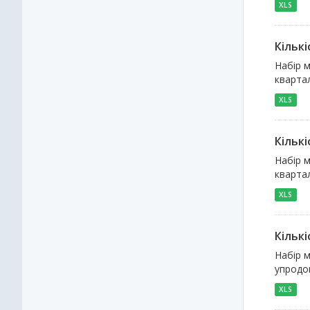
XLS
Кільк
Набір м
квартал
XLS
Кільк
Набір м
квартал
XLS
Кільк
Набір м
упродов
XLS