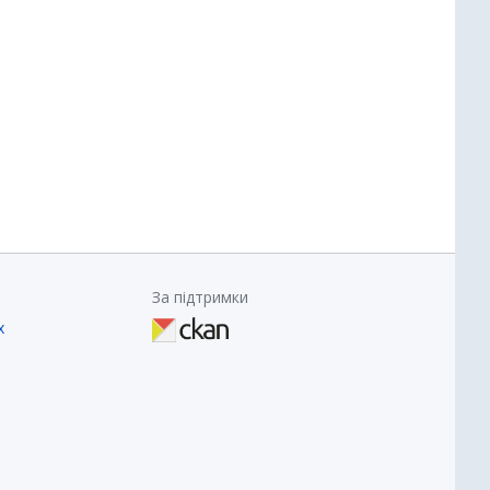
За підтримки
х