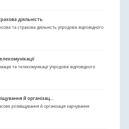
трахова діяльність
ансова та страхова діяльність упродовж відповідного
елекомунікації
рмація та телекомунікації упродовж відповідного
щування й організац...
часове розміщування й організація харчування