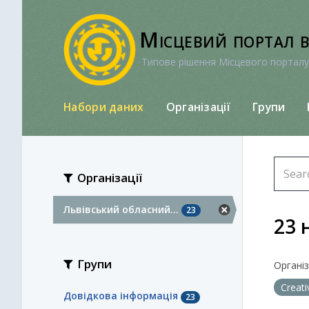
Перейти
до
Місцевий портал 
вмісту
Типове рішення Місцевого порталу
Набори даних
Організації
Групи
Організації
Львівський обласний...
23
23 
Групи
Організа
Creat
Довідкова інформація
23