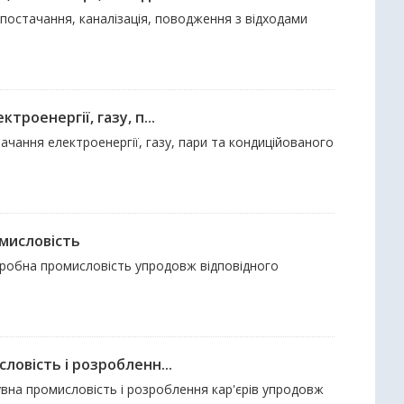
опостачання, каналізація, поводження з відходами
роенергії, газу, п...
ачання електроенергії, газу, пари та кондиційованого
мисловість
реробна промисловість упродовж відповідного
ловість і розробленн...
увна промисловість і розроблення кар'єрів упродовж