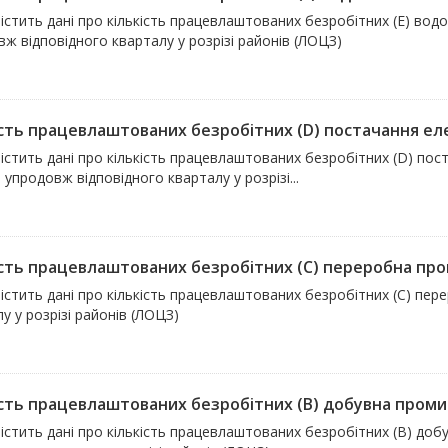
істить дані про кількість працевлаштованих безробітних (E) вод
ж відповідного кварталу у розрізі районів (ЛОЦЗ)
сть працевлаштованих безробітних (D) постачання елект
істить дані про кількість працевлаштованих безробітних (D) пост
 упродовж відповідного кварталу у розрізі...
ість працевлаштованих безробітних (С) переробна про
істить дані про кількість працевлаштованих безробітних (С) пе
у у розрізі районів (ЛОЦЗ)
ість працевлаштованих безробітних (В) добувна промис
істить дані про кількість працевлаштованих безробітних (В) доб