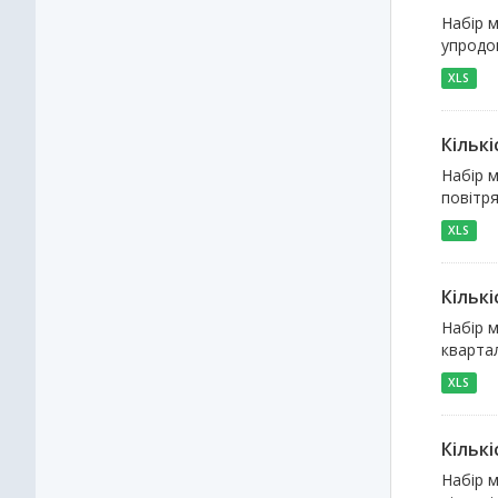
Набір м
упродов
XLS
Кількі
Набір м
повітря
XLS
Кільк
Набір м
квартал
XLS
Кільк
Набір м