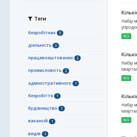
Кільк
Теги
Набір м
упродов
безробітних
5
XLS
діяльність
3
Кільк
працевлаштованих
2
Набір м
квартал
промисловість
2
XLS
адміністративного
1
безробіття
Кільк
1
Набір м
будівництво
1
квартал
XLS
вакансій
1
видів
1