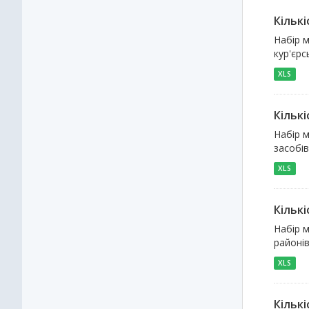
Кільк
Набір м
кур'єрс
XLS
Кількі
Набір м
засобів
XLS
Кільк
Набір м
районі
XLS
Кількі