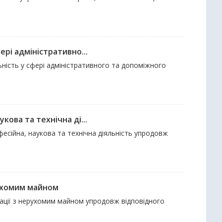
рі адміністративно...
ьність у сфері адміністративного та допоміжного
ова та технічна ді...
фесійна, наукова та технічна діяльність упродовж
рухомим майном
рації з нерухомим майном упродовж відповідного