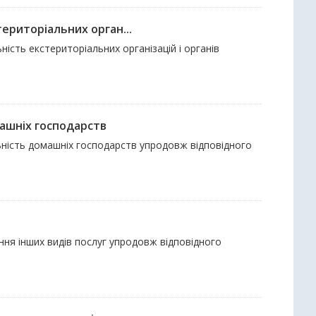
ериторіальних орган...
ність екстериторіальних організацій і органів
машніх господарств
льність домашніх господарств упродовж відповідного
ання інших видів послуг упродовж відповідного