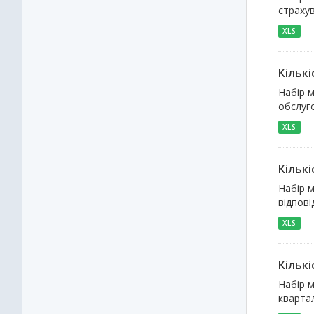
страхув
XLS
Кількі
Набір м
обслуго
XLS
Кількі
Набір м
відпові
XLS
Кільк
Набір м
квартал