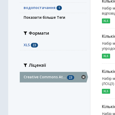
Кількі
водопостачання
1
Набір м
відпові
Показати більше Теги
XLS
Формати
Кільк
Набір м
XLS
23
упродов
XLS
Ліцензії
Кільк
Creative Commons At...
23
Набір м
(ЛОЦЗ)
XLS
Кільк
Набір м