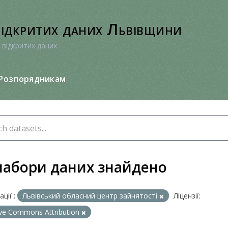
відкритих даних Львівщини
 відкритих даних
Розпорядникам
набори даних знайдено
ції :
Львівський обласний центр зайнятості
Ліцензії:
ive Commons Attribution