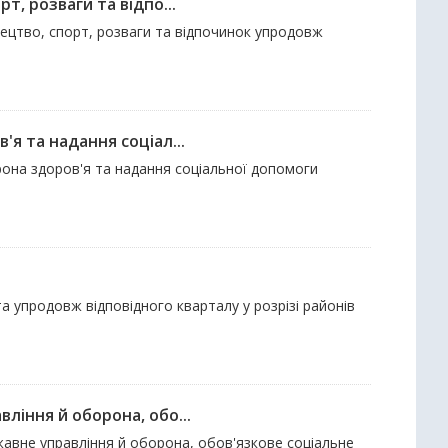
, розваги та відпо...
тецтво, спорт, розваги та відпочинок упродовж
я та надання соціал...
рона здоров'я та надання соціальної допомоги
та упродовж відповідного кварталу у розрізі районів
ління й оборона, обо...
жавне управління й оборона, обов'язкове соціальне