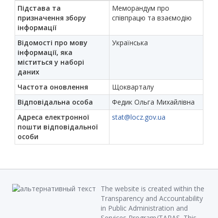
Підстава та
Меморандум про
призначення збору
співпрацю та взаємодію
інформації
Відомості про мову
Українська
інформації, яка
міститься у наборі
даних
Частота оновлення
Щокварталу
Відповідальна особа
Федик Ольга Михайлівна
Адреса електронної
stat@locz.gov.ua
пошти відповідальної
особи
The website is created within the
Transparency and Accountability
in Public Administration and
Services Program/TAPAS. This