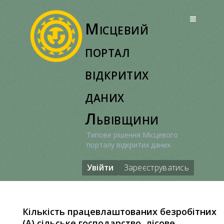
Перейти
до
Місцевий
вмісту
портал
відкритих
даних
Львівщини
Типове рішення Місцевого
порталу відкритих даних
Увійти
Зареєструватись
Кількість працевлаштованих безробітних
(А) сільське господарство, лісове