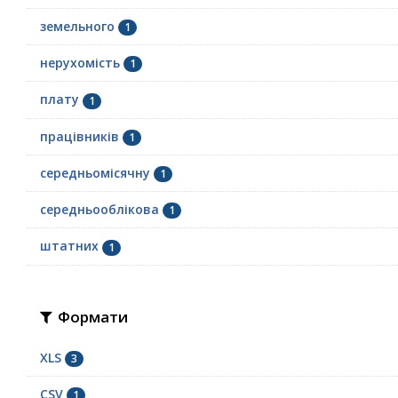
земельного
1
нерухомість
1
плату
1
працівників
1
середньомісячну
1
середньооблікова
1
штатних
1
Формати
XLS
3
CSV
1