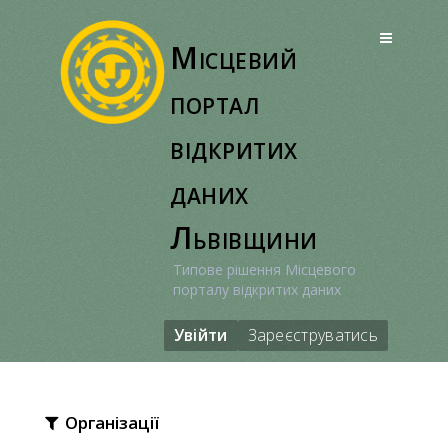
Перейти
до
Місцевий
вмісту
портал
відкритих
даних
Львівщини
Типове рішення Місцевого
порталу відкритих даних
Увійти
Зареєструватись
Організації