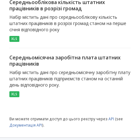
Середньооблікова кількість штатних
працівників в розрізі громад
Набір містить дані про середньооблікову кількість
штатних працівників в розрізі громад станом на перше
січня відповідного року
XLS
Середньомісячна заробітна плата штатних
працівників
Набір містить дані про середньомісячну заробітну плату
штатних працівників підприємств станом на останній
день відповідного року.
XLS
Ви можете отримати доступ до цього реєстру через
API
(see
Документація API
).