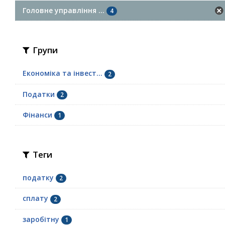
Головне управління ...
4
Групи
Економіка та інвест...
2
Податки
2
Фінанси
1
Теги
податку
2
сплату
2
заробітну
1