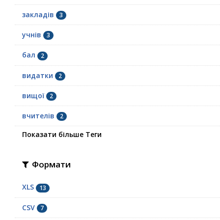
закладів
3
учнів
3
бал
2
видатки
2
вищої
2
вчителів
2
Показати більше Теги
Формати
XLS
13
CSV
7