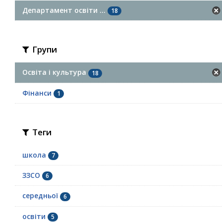
Департамент освіти ...
18
Групи
Освіта і культура
18
Фінанси
1
Теги
школа
7
ЗЗСО
6
середньої
6
освіти
5