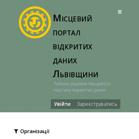
Перейти
до
Місцевий
вмісту
портал
відкритих
даних
Львівщини
Типове рішення Місцевого
порталу відкритих даних
Увійти
Зареєструватись
Організації