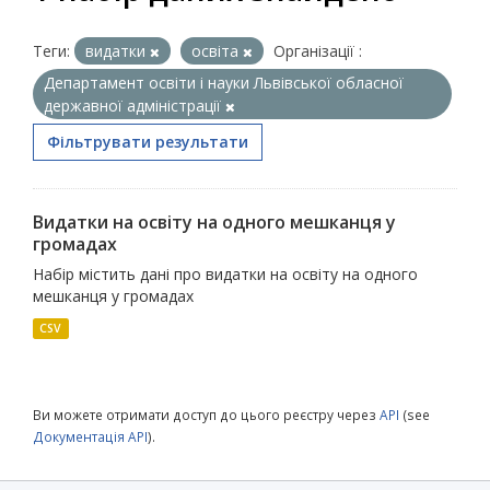
Теги:
видатки
освіта
Організації :
Департамент освіти і науки Львівської обласної
державної адміністрації
Фільтрувати результати
Видатки на освіту на одного мешканця у
громадах
Набір містить дані про видатки на освіту на одного
мешканця у громадах
CSV
Ви можете отримати доступ до цього реєстру через
API
(see
Документація API
).