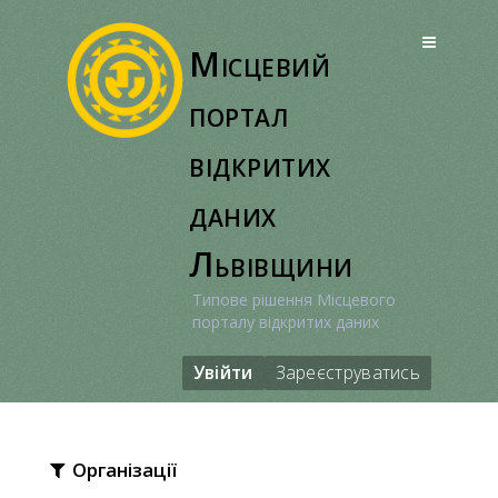
Перейти
до
Місцевий
вмісту
портал
відкритих
даних
Львівщини
Типове рішення Місцевого
порталу відкритих даних
Увійти
Зареєструватись
Організації