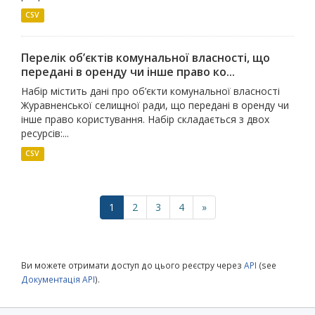
CSV
Перелік об’єктів комунальної власності, що
передані в оренду чи інше право ко...
Набір містить дані про об’єкти комунальної власності
Журавненської селищної ради, що передані в оренду чи
інше право користування. Набір складається з двох
ресурсів:...
CSV
1
2
3
4
»
Ви можете отримати доступ до цього реєстру через
API
(see
Документація API
).