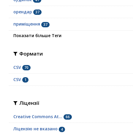
орендар
37
приміщення
37
Показати більше Теги
Формати
CSV
70
СSV
1
Ліцензії
Creative Commons At...
66
Ліцензію не вказано
4