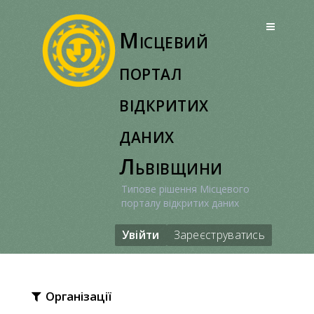
Перейти
до
Місцевий
вмісту
портал
відкритих
даних
Львівщини
Типове рішення Місцевого
порталу відкритих даних
Увійти
Зареєструватись
Організації