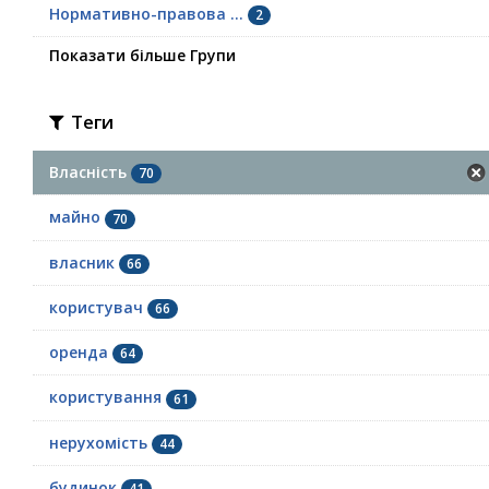
Нормативно-правова ...
2
Показати більше Групи
Теги
Власність
70
майно
70
власник
66
користувач
66
оренда
64
користування
61
нерухомість
44
будинок
41