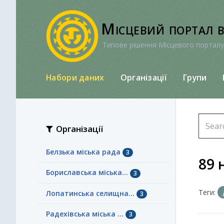
Перейти
до
Місцевий портал 
вмісту
Типове рішення Місцевого порталу
Набори даних
Організації
Групи
Організації
Белзька міська рада
3
89 
Бориславська міська...
3
Теги:
Лопатинська селищна...
3
Радехівська міська ...
3