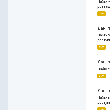
Набір м
розташу
CSV
Дані п
Набір в
доступн
CSV
Дані 
Набір м
CSV
Дані п
Набір в
доступн
CSV