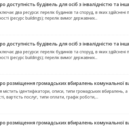
ро доступність будівель для осіб з інвалідністю та інш
ключає два ресурси: перелік будинків та споруд, в яких здійснен
ості (ресурс buildings); перелік вимог державних...
ро доступність будівель для осіб з інвалідністю та інш
ключає два ресурси: перелік будинків та споруд, в яких здійснен
ості (ресурс buildings); перелік вимог державних...
про розміщення громадських вбиралень комунальної в
 містить ідентифікатори, описи, типи громадських вбиралень, а 
ті, вартість послуг, типи оплати, графік роботи,...
про розміщення громадських вбиралень комунальної влас