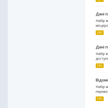
Дані 
Набір м
місцеро
CSV
Дані п
Набір в
доступн
CSV
Відомо
Набір 
переве
CSV