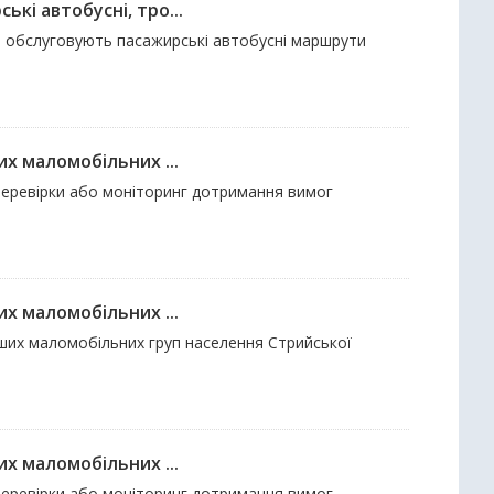
кі автобусні, тро...
що обслуговують пасажирські автобусні маршрути
их маломобільних ...
і перевірки або моніторинг дотримання вимог
их маломобільних ...
 інших маломобільних груп населення Стрийської
их маломобільних ...
і перевірки або моніторинг дотримання вимог