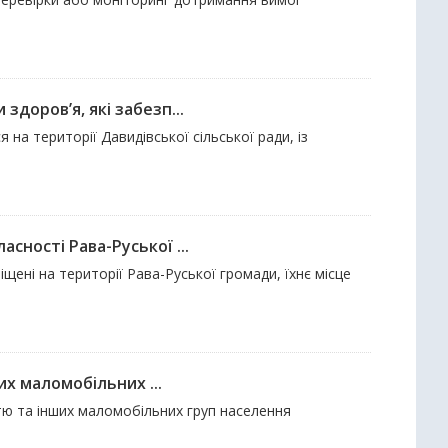
доров’я, які забезп...
на території Давидівської сільської ради, із
ності Рава-Руської ...
щені на території Рава-Руської громади, їхнє місце
их маломобільних ...
стю та інших маломобільних груп населення