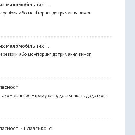
их маломобільних ...
і перевірки або моніторинг дотримання вимог
их маломобільних ...
і перевірки або моніторинг дотримання вимог
ласності
також дані про утримувачів, доступність, додаткові
ності - Славської с...