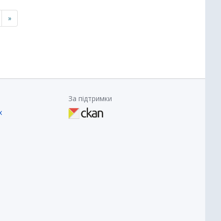
»
За підтримки
х