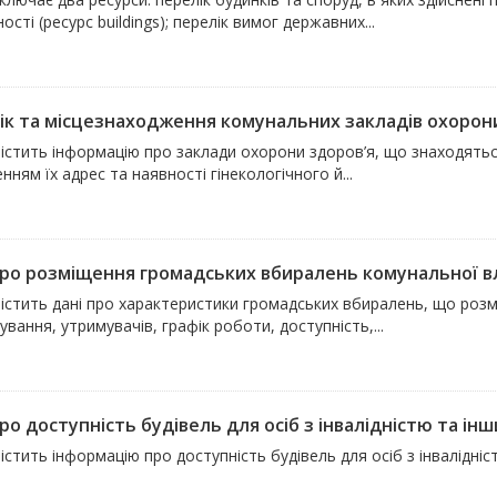
ості (ресурс buildings); перелік вимог державних...
ік та місцезнаходження комунальних закладів охорони з
істить інформацію про заклади охорони здоров’я, що знаходяться 
нням їх адрес та наявності гінекологічного й...
про розміщення громадських вбиралень комунальної влас
істить дані про характеристики громадських вбиралень, що розмі
вання, утримувачів, графік роботи, доступність,...
ро доступність будівель для осіб з інвалідністю та інш
істить інформацію про доступність будівель для осіб з інвалідні