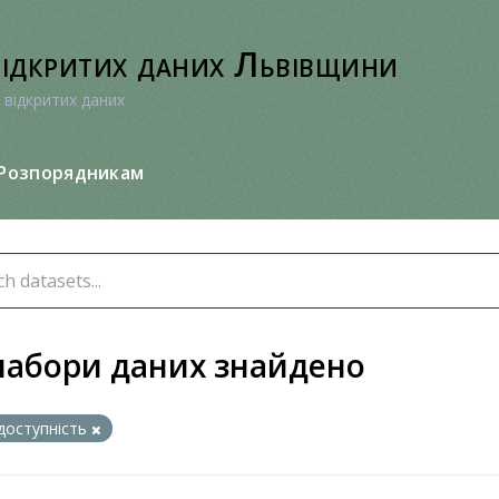
відкритих даних Львівщини
 відкритих даних
Розпорядникам
набори даних знайдено
доступність