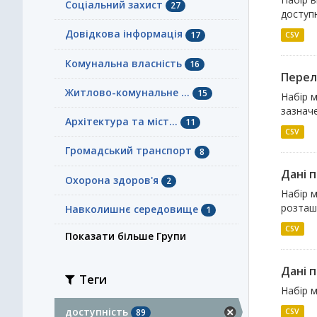
Соціальний захист
27
доступн
Довідкова інформація
17
CSV
Комунальна власність
16
Перел
Житлово-комунальне ...
15
Набір м
зазначе
Архітектура та міст...
11
CSV
Громадський транспорт
8
Дані 
Охорона здоров'я
2
Набір м
розташу
Навколишнє середовище
1
CSV
Показати більше Групи
Дані п
Теги
Набір м
доступність
CSV
89