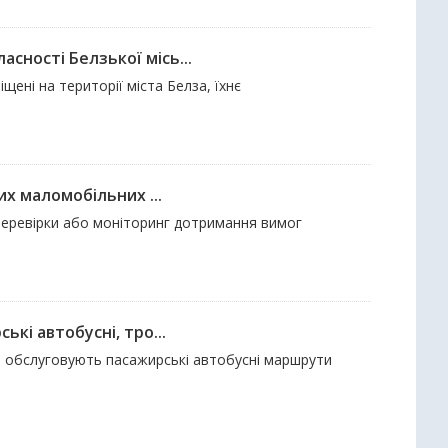
сності Белзької місь...
ені на території міста Белза, їхнє
их маломобільних ...
і перевірки або моніторинг дотримання вимог
кі автобусні, тро...
що обслуговують пасажирські автобусні маршрути