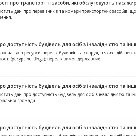
сті про транспортні засоби, які обслуговують пасажирсь
містить дані про перевізників та номери транспортних засобів, 
зення.
ро доступність будівель для осіб з інвалідністю та інш
ключає два ресурси: перелік будинків та споруд, в яких здійснен
ості (ресурс buildings); перелік вимог державних...
ро доступність будівель для осіб з інвалідністю та інш
істить дані про доступність будівель для осіб з інвалідністю та
ріальної громади
ро доступність будівель для осіб з інвалідністю та інш
ключає два ресурси: перелік будинків та споруд, в яких здійснен