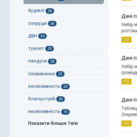
будівлі
38
Дані 
споруди
36
Набір м
розташу
ДБН
34
CSV
туалет
29
Дані 
пандуси
28
Набір м
громади
сповивання
23
CSV
Інклюзивність
23
благоустрій
Дані п
20
Таблиця
інклюзивність
15
Зокрема
Показати більше Теги
CSV