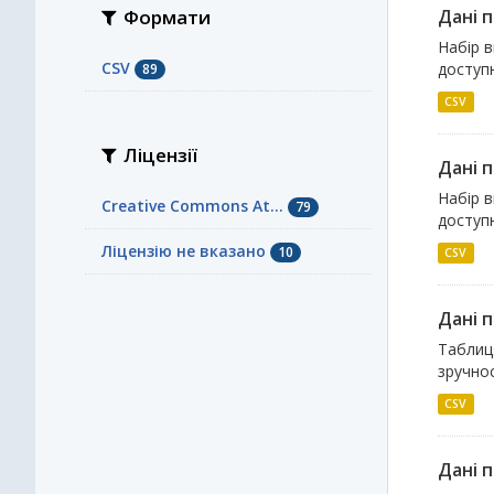
Формати
Дані п
Набір в
CSV
доступн
89
CSV
Ліцензії
Дані п
Набір в
Creative Commons At...
79
доступн
Ліцензію не вказано
10
CSV
Дані 
Таблиця
зручнос
CSV
Дані 