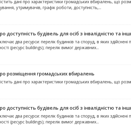
істить дані про характеристики громадських вбиралень, що розмі
вання, утримувачів, графік роботи, доступність,...
ро доступність будівель для осіб з інвалідністю та інш
ключає два ресурси: перелік будинків та споруд, в яких здійснен
ості (ресурс buildings); перелік вимог державних...
про розміщення громадських вбиралень
істить дані про характеристики громадських вбиралень, що розмі
ро доступність будівель для осіб з інвалідністю та інш
ключає два ресурси: перелік будинків та споруд, в яких здійснен
ості (ресурс buildings); перелік вимог державних...