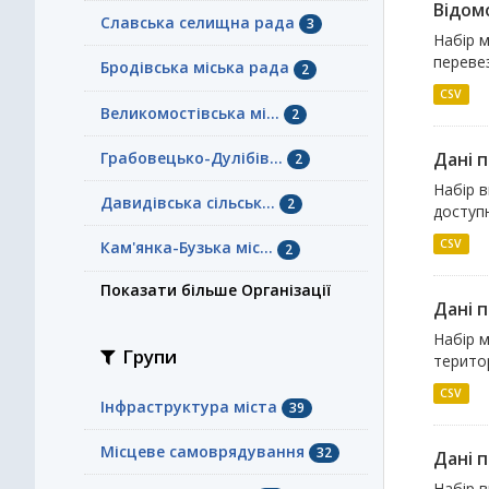
Відомо
Славська селищна рада
3
Набір 
переве
Бродівська міська рада
2
CSV
Великомостівська мі...
2
Грабовецько-Дулібів...
Дані п
2
Набір в
Давидівська сільськ...
2
доступн
CSV
Кам'янка-Бузька міс...
2
Показати більше Організації
Дані п
Набір м
Групи
терито
CSV
Інфраструктура міста
39
Місцеве самоврядування
32
Дані п
Набір в