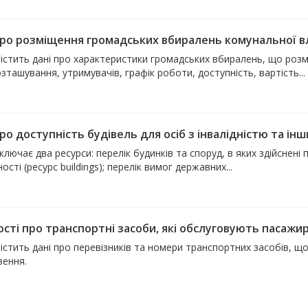
про розміщення громадських вбиралень комунальної вла
істить дані про характеристики громадських вбиралень, що розміщ
зташування, утримувачів, графік роботи, доступність, вартість...
ро доступність будівель для осіб з інвалідністю та інш
ключає два ресурси: перелік будинків та споруд, в яких здійснен
ості (ресурс buildings); перелік вимог державних...
сті про транспортні засоби, які обслуговують пасажирсь
містить дані про перевізників та номери транспортних засобів, 
зення.