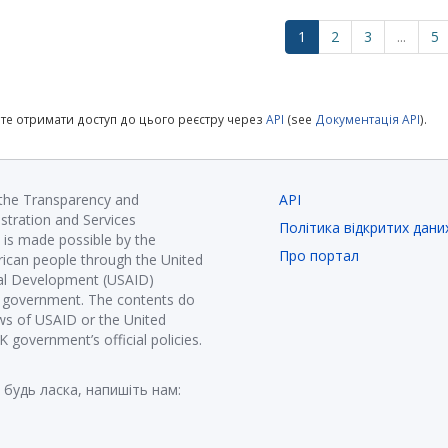
1
2
3
...
5
те отримати доступ до цього реєстру через
API
(see
Документація API
).
 the Transparency and
API
istration and Services
Політика відкритих дани
is made possible by the
Про портал
ican people through the United
nal Development (USAID)
K government. The contents do
ews of USAID or the United
government’s official policies.
 будь ласка, напишіть нам: