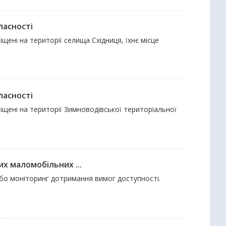
ласності
щені на території селища Східниця, їхнє місце
ласності
іщені на території Зимноводівської територіальної
их маломобільних ...
 або моніторинг дотримання вимог доступності.