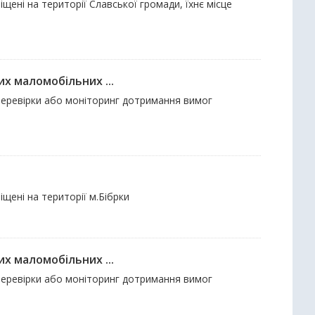
щені на території Славської громади, їхнє місце
их маломобільних ...
і перевірки або моніторинг дотримання вимог
щені на території м.Бібрки
их маломобільних ...
і перевірки або моніторинг дотримання вимог