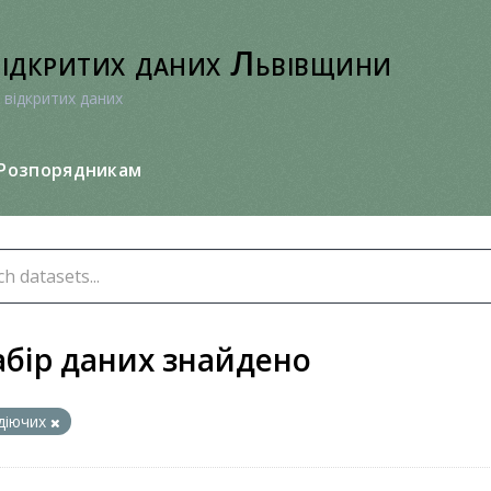
відкритих даних Львівщини
 відкритих даних
Розпорядникам
абір даних знайдено
діючих