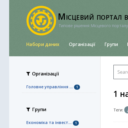
Перейти
до
Місцевий портал 
вмісту
Типове рішення Місцевого порталу
Набори даних
Організації
Групи
Організації
Головне управління ...
1
1 н
Групи
Теги:
Економіка та інвест...
1