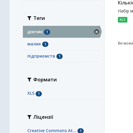
Кільк
Набір м
Теги
XLS
діючих
1
Ви може
малих
1
підприємств
1
Формати
XLS
1
Ліцензії
Creative Commons At...
1