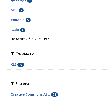
діоксиду
6
осіб
5
товарів
5
газів
4
Показати більше Теги
Формати
XLS
72
Ліцензії
Creative Commons At...
72