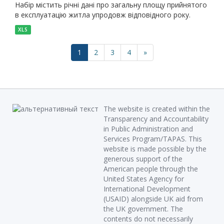
Набір містить річні дані про загальну площу прийнятого
в експлуатацію житла упродовж відповідного року.
XLS
1
2
3
4
»
The website is created within the
Transparency and Accountability
in Public Administration and
Services Program/TAPAS. This
website is made possible by the
generous support of the
American people through the
United States Agency for
International Development
(USAID) alongside UK aid from
the UK government. The
contents do not necessarily