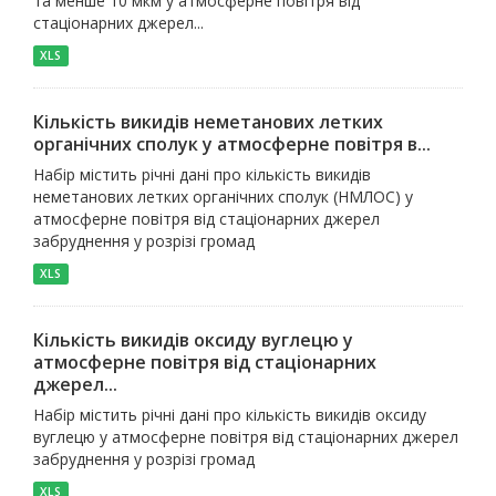
та менше 10 мкм у атмосферне повітря від
стаціонарних джерел...
XLS
Кількість викидів неметанових летких
органічних сполук у атмосферне повітря в...
Набір містить річні дані про кількість викидів
неметанових летких органічних сполук (НМЛОС) у
атмосферне повітря від стаціонарних джерел
забруднення у розрізі громад
XLS
Кількість викидів оксиду вуглецю у
атмосферне повітря від стаціонарних
джерел...
Набір містить річні дані про кількість викидів оксиду
вуглецю у атмосферне повітря від стаціонарних джерел
забруднення у розрізі громад
XLS