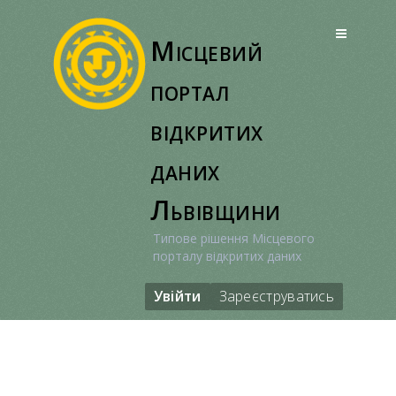
Перейти
до
Місцевий
вмісту
портал
відкритих
даних
Львівщини
Типове рішення Місцевого
порталу відкритих даних
Увійти
Зареєструватись