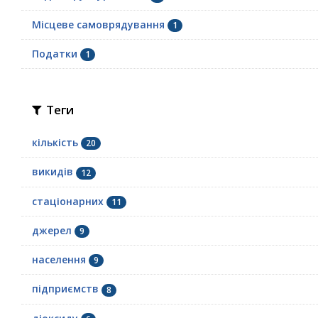
Місцеве самоврядування
1
Податки
1
Теги
кількість
20
викидів
12
стаціонарних
11
джерел
9
населення
9
підприємств
8