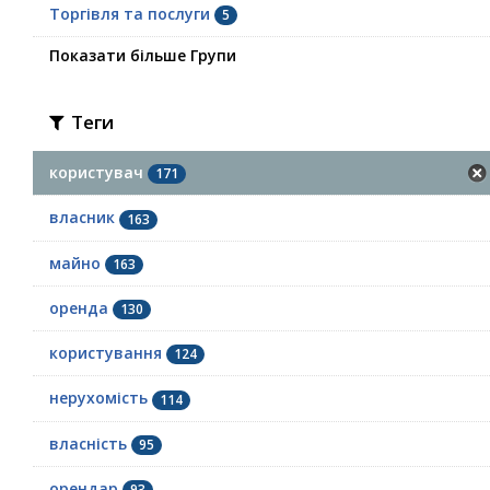
Торгівля та послуги
5
Показати більше Групи
Теги
користувач
171
власник
163
майно
163
оренда
130
користування
124
нерухомість
114
власність
95
орендар
93