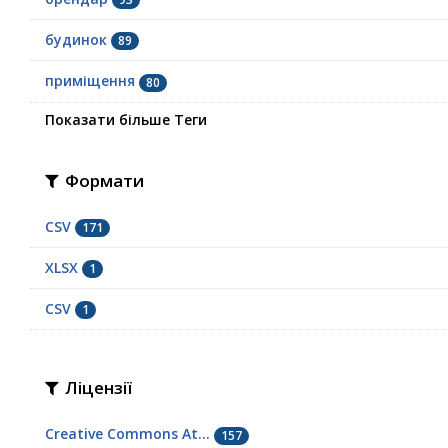
будинок
89
приміщення
80
Показати більше Теги
Формати
CSV
171
XLSX
1
СSV
1
Ліцензії
Creative Commons At...
157