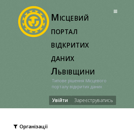
Перейти
до
Місцевий
вмісту
портал
відкритих
даних
Львівщини
Типове рішення Місцевого
порталу відкритих даних
Увійти
Зареєструватись
Організації