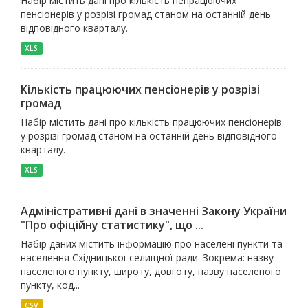
Набір містить дані про кількість непрацюючих
пенсіонерів у розрізі громад станом на останній день
відповідного кварталу.
XLS
Кількість працюючих пенсіонерів у розрізі
громад
Набір містить дані про кількість працюючих пенсіонерів
у розрізі громад станом на останній день відповідного
кварталу.
XLS
Адміністративні дані в значенні Закону України
"Про офіційну статистику", що ...
Набір даних містить інформацію про населені пункти та
населення Східницької селищної ради. Зокрема: назву
населеного пункту, широту, довготу, назву населеного
пункту, код...
CSV