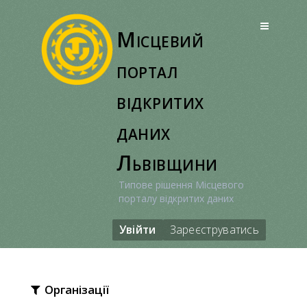
Перейти
до
Місцевий
вмісту
портал
відкритих
даних
Львівщини
Типове рішення Місцевого
порталу відкритих даних
Увійти
Зареєструватись
Організації