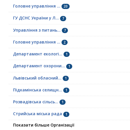
Головне управління ...
20
ГУ ДСНС України у Л...
7
Управління з питань...
7
Головне управління ...
2
Департамент екологі...
1
Департамент охорони...
1
Львівський обласний...
1
Підкамінська селищн...
1
Розвадівська сільсь...
1
Стрийська міська рада
1
Показати більше Організації