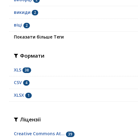
викиди
2
віці
2
Показати більше Теги
Формати
XLS
38
CSV
4
XLSX
1
Ліцензії
Creative Commons At...
39