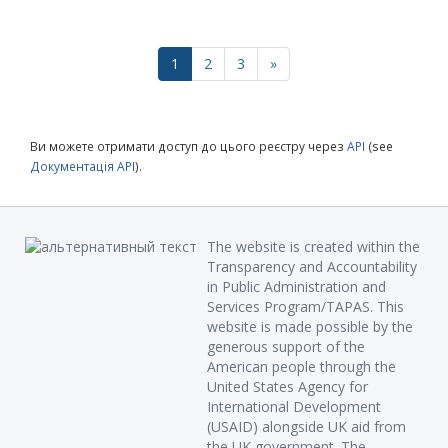
1
2
3
»
Ви можете отримати доступ до цього реєстру через
API
(see
Документація API
).
The website is created within the
Transparency and Accountability
in Public Administration and
Services Program/TAPAS. This
website is made possible by the
generous support of the
American people through the
United States Agency for
International Development
(USAID) alongside UK aid from
the UK government. The