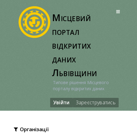
Перейти
до
Місцевий
вмісту
портал
відкритих
даних
Львівщини
Типове рішення Місцевого
порталу відкритих даних
Увійти
Зареєструватись
Організації