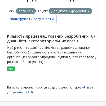
Теги:
органів
Групи:
Довідкова інформація
Фільтрувати результати
Кількість працевлаштованих безробітних (U)
діяльність екстериторіальних орган...
Набір містить дані про кількість працевлаштованих
безробітних (U) діяльність екстериторіальних
організацій і органів упродовж відповідного кварталу у
розрізі районів (ЛОЦЗ)
XLS
Ви можете отримати доступ до цього реєстру через
API
(see
Документація API
).