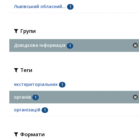
Львівський обласний...
1
Групи
Довідкова інформація
1
Теги
екстериторіальних
1
органів
1
організацій
1
Формати