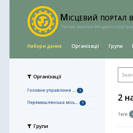
Перейти
до
Місцевий портал 
вмісту
Типове рішення Місцевого порталу
Набори даних
Організації
Групи
Організації
Головне управління ...
1
2 н
Перемишлянська місь...
1
Теги:
Групи