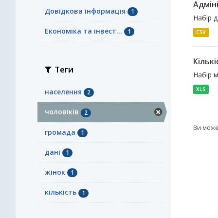
Адміні
Довідкова інформація
1
Набір 
Економіка та інвест...
1
CSV
Кількі
Теги
Набір м
XLS
населення
2
чоловіків
2
Ви може
громада
1
дані
1
жінок
1
кількість
1