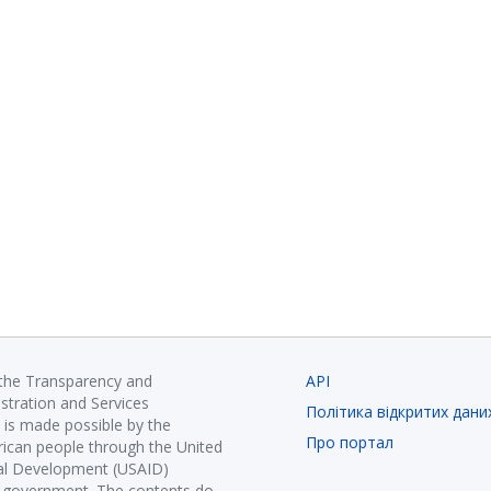
 the Transparency and
API
istration and Services
Політика відкритих дани
is made possible by the
Про портал
ican people through the United
nal Development (USAID)
K government. The contents do