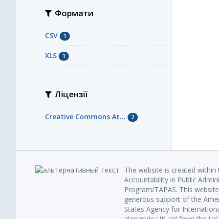
Формати
CSV
1
XLS
1
Ліцензії
Creative Commons At...
2
The website is created within
Accountability in Public Admin
Program/TAPAS. This website 
generous support of the Amer
States Agency for Internatio
alongside UK aid from the U