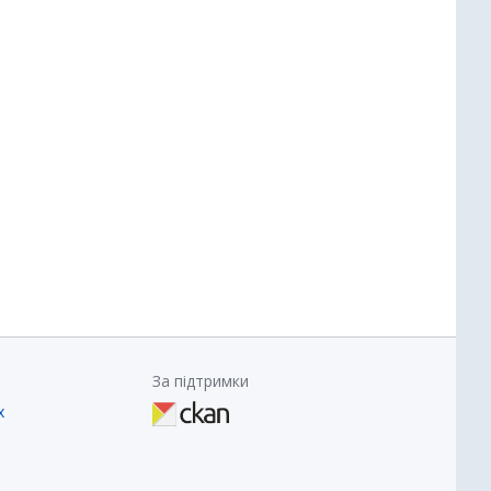
За підтримки
х