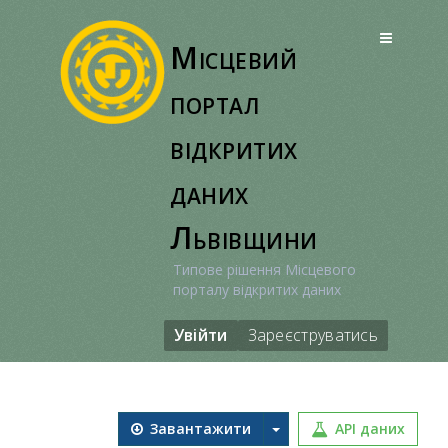
Перейти
до
Місцевий
вмісту
портал
відкритих
даних
Львівщини
Типове рішення Місцевого
порталу відкритих даних
Увійти
Зареєструватись
Завантажити
API даних