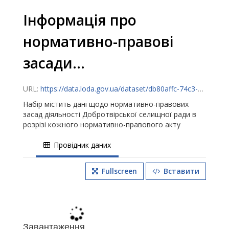
Інформація про
нормативно-правові
засади...
URL:
https://data.loda.gov.ua/dataset/db80affc-74c3-4ef5-bb40-d703cebf04b7/resource/85aad363-2426-4361-a3d1-2b0707c59116/download/-.xls-information.csv
Набір містить дані щодо нормативно-правових
засад діяльності Добротвірської селищної ради в
розрізі кожного нормативно-правового акту
Провідник даних
Fullscreen
Вставити