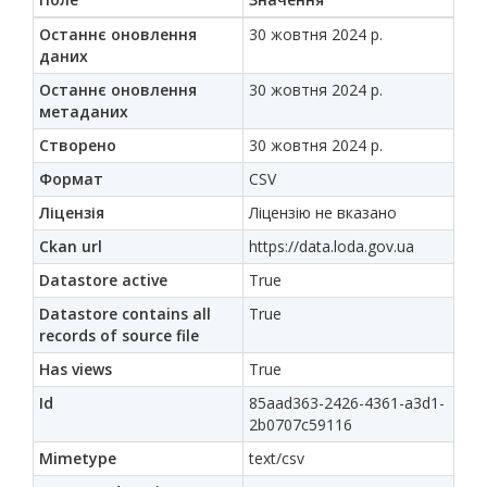
Останнє оновлення
30 жовтня 2024 р.
даних
Останнє оновлення
30 жовтня 2024 р.
метаданих
Створено
30 жовтня 2024 р.
Формат
CSV
Ліцензія
Ліцензію не вказано
Ckan url
https://data.loda.gov.ua
Datastore active
True
Datastore contains all
True
records of source file
Has views
True
Id
85aad363-2426-4361-a3d1-
2b0707c59116
Mimetype
text/csv