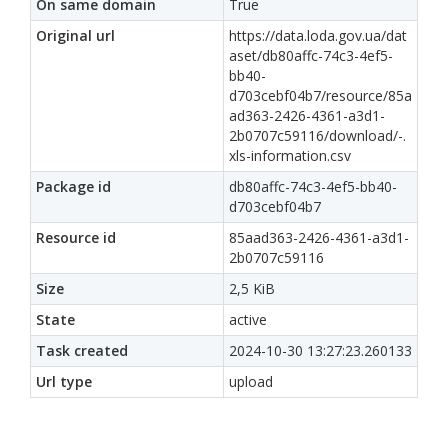
On same domain
True
Original url
https://data.loda.gov.ua/dat
aset/db80affc-74c3-4ef5-
bb40-
d703cebf04b7/resource/85a
ad363-2426-4361-a3d1-
2b0707c59116/download/-.
xls-information.csv
Package id
db80affc-74c3-4ef5-bb40-
d703cebf04b7
Resource id
85aad363-2426-4361-a3d1-
2b0707c59116
Size
2,5 KiB
State
active
Task created
2024-10-30 13:27:23.260133
Url type
upload