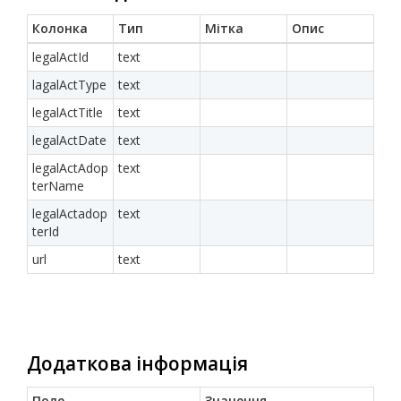
Колонка
Тип
Мітка
Опис
legalActId
text
lagalActType
text
legalActTitle
text
legalActDate
text
legalActAdop
text
terName
legalActadop
text
terId
url
text
Додаткова інформація
Поле
Значення