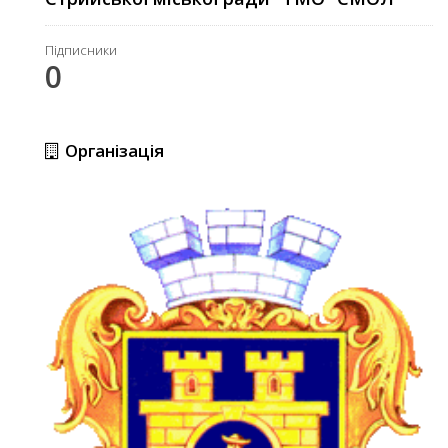
Підписники
0
Організація