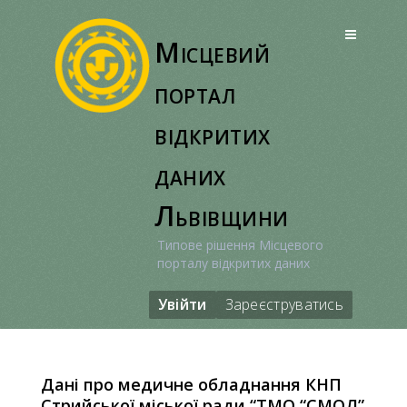
Перейти
до
Місцевий
вмісту
портал
відкритих
даних
Львівщини
Типове рішення Місцевого
порталу відкритих даних
Увійти
Зареєструватись
Дані про медичне обладнання КНП
Стрийської міської ради “ТМО “СМОЛ”