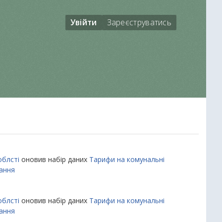
Увійти
Зареєструватись
облсті
оновив набір даних
Тарифи на комунальні
вання
облсті
оновив набір даних
Тарифи на комунальні
вання