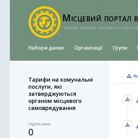
Перейти
до
Місцевий портал 
вмісту
Типове рішення Місцевого порталу
Набори даних
Організації
Групи
На
Тарифи на комунальні
послуги, які
затверджуються
органом місцевого
самоврядування
Підписники
0