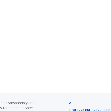
 the Transparency and
API
istration and Services
Політика відкритих дани