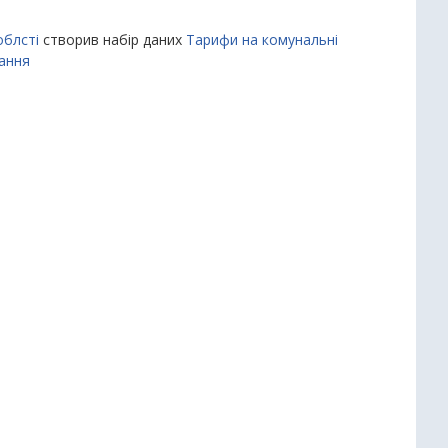
облсті
створив набір даних
Тарифи на комунальні
вання