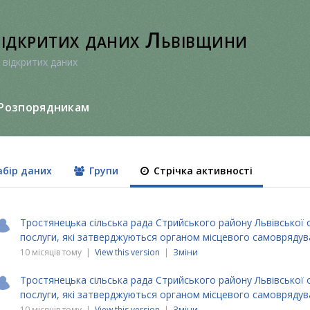
відкритих даних Львівщини
 відкритих даних
Розпорядникам
бір даних
Групи
Стрічка активності
Тростянецька сільська рада Стрийського району Львівської 
послуги, які затверджуються органом місцевого самовряду
10 місяців тому |
View this version
|
Зміни
Тростянецька сільська рада Стрийського району Львівської 
послуги, які затверджуються органом місцевого самовряду
10 місяців тому |
View this version
|
Зміни