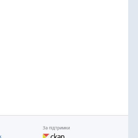
За підтримки
х