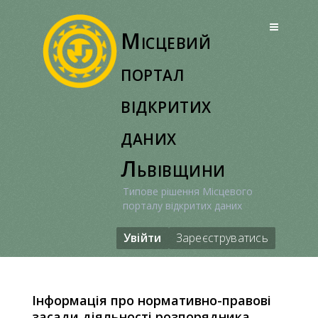
Перейти
до
Місцевий
вмісту
портал
відкритих
даних
Львівщини
Типове рішення Місцевого
порталу відкритих даних
Увійти
Зареєструватись
Інформація про нормативно-правові
засади діяльності розпорядника