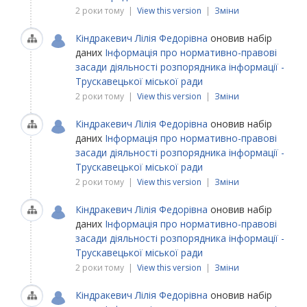
2 роки тому |
View this version
|
Зміни
Кіндракевич Лілія Федорівна
оновив набір
даних
Інформація про нормативно-правові
засади діяльності розпорядника інформації -
Трускавецької міської ради
2 роки тому |
View this version
|
Зміни
Кіндракевич Лілія Федорівна
оновив набір
даних
Інформація про нормативно-правові
засади діяльності розпорядника інформації -
Трускавецької міської ради
2 роки тому |
View this version
|
Зміни
Кіндракевич Лілія Федорівна
оновив набір
даних
Інформація про нормативно-правові
засади діяльності розпорядника інформації -
Трускавецької міської ради
2 роки тому |
View this version
|
Зміни
Кіндракевич Лілія Федорівна
оновив набір