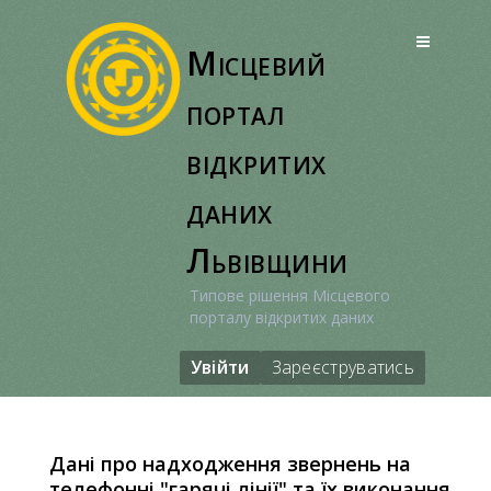
Перейти
до
Місцевий
вмісту
портал
відкритих
даних
Львівщини
Типове рішення Місцевого
порталу відкритих даних
Увійти
Зареєструватись
Дані про надходження звернень на
телефонні "гарячі лінії" та їх виконання