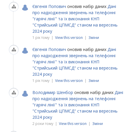
Євгенія Попович
оновив набір даних
Дані
про надходження звернень на телефонні
"гарячі лінії" та їх виконання КНП
"Стрийський ЦПМСД" станом на вересень
2024 року
1 рік тому |
View this version
|
Зміни
Євгенія Попович
оновив набір даних
Дані
про надходження звернень на телефонні
"гарячі лінії" та їх виконання КНП
"Стрийський ЦПМСД" станом на вересень
2024 року
1 рік тому |
View this version
|
Зміни
Володимир Шенбор
оновив набір даних
Дані
про надходження звернень на телефонні
"гарячі лінії" та їх виконання КНП
"Стрийський ЦПМСД" станом на вересень
2024 року
2 роки тому |
View this version
|
Зміни