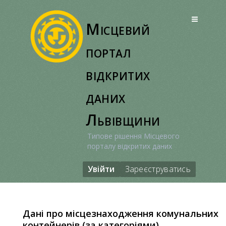
Перейти
до
Місцевий
вмісту
портал
відкритих
даних
Львівщини
Типове рішення Місцевого
порталу відкритих даних
Увійти
Зареєструватись
Дані про місцезнаходження комунальних
контейнерів (за категоріями),