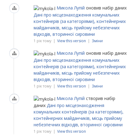
Микола Лупій
оновив набір даних
Дані про місцезнаходження комунальних
контейнерів (за категоріями), контейнерних
майданчиків, місць прийому небезпечних
відходів, вторинної сировини
1 рік тому |
View this version
|
Зміни
Микола Лупій
оновив набір даних
Дані про місцезнаходження комунальних
контейнерів (за категоріями), контейнерних
майданчиків, місць прийому небезпечних
відходів, вторинної сировини
1 рік тому |
View this version
|
Зміни
Микола Лупій
створив набір
даних
Дані про місцезнаходження
комунальних контейнерів (за категоріями),
контейнерних майданчиків, місць прийому
небезпечних відходів, вторинної сировини
1 рік тому |
View this version