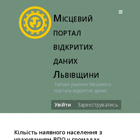
Перейти
до
Місцевий
вмісту
портал
відкритих
даних
Львівщини
Типове рішення Місцевого
порталу відкритих даних
Увійти
Зареєструватись
Кільість наявного населення з
урахуванням ВПО у громадах