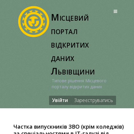
Перейти
до
Місцевий
вмісту
портал
відкритих
даних
Львівщини
Типове рішення Місцевого
порталу відкритих даних
Увійти
Зареєструватись
Частка випускників ЗВО (крім коледжів)
за спеціальностями в ІТ-галузі від