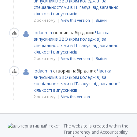
випускників ЗВО (крім коледжів) за
спеціальностями в ІТ-галузі від загальної
кількості випускників
2 роки тому |
View this version
|
Зміни
lodadmin
оновив набір даних
Частка
випускників ЗВО (крім коледжів) за
спеціальностями в ІТ-галузі від загальної
кількості випускників
2 роки тому |
View this version
|
Зміни
lodadmin
створив набір даних
Частка
випускників ЗВО (крім коледжів) за
спеціальностями в ІТ-галузі від загальної
кількості випускників
2 роки тому |
View this version
The website is created within the
Transparency and Accountability