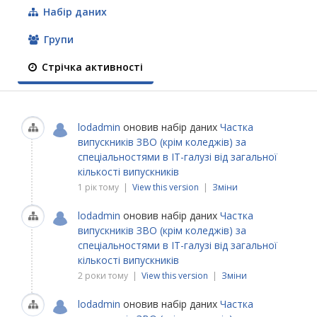
Набір даних
Групи
Стрічка активності
lodadmin
оновив набір даних
Частка
випускників ЗВО (крім коледжів) за
спеціальностями в ІТ-галузі від загальної
кількості випускників
1 рік тому |
View this version
|
Зміни
lodadmin
оновив набір даних
Частка
випускників ЗВО (крім коледжів) за
спеціальностями в ІТ-галузі від загальної
кількості випускників
2 роки тому |
View this version
|
Зміни
lodadmin
оновив набір даних
Частка