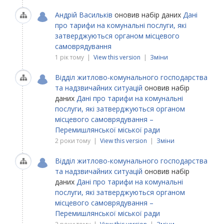
Андрій Васильків
оновив набір даних
Дані
про тарифи на комунальні послуги, які
затверджуються органом місцевого
самоврядування
1 рік тому |
View this version
|
Зміни
Відділ житлово-комунального господарства
та надзвичайних ситуацій
оновив набір
даних
Дані про тарифи на комунальні
послуги, які затверджуються органом
місцевого самоврядування –
Перемишлянської міської ради
2 роки тому |
View this version
|
Зміни
Відділ житлово-комунального господарства
та надзвичайних ситуацій
оновив набір
даних
Дані про тарифи на комунальні
послуги, які затверджуються органом
місцевого самоврядування –
Перемишлянської міської ради