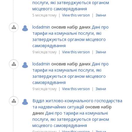
послуги, які затверджуються органом
місцевого самоврядування
5 місяців тому |
View this version
|
Зміни
lodadmin
оновив набір даних
Дані про
тарифи на комунальні послуги, які
затверджуються органом місцевого
самоврядування
9 місяців тому |
View this version
|
Зміни
lodadmin
оновив набір даних
Дані про
тарифи на комунальні послуги, які
затверджуються органом місцевого
самоврядування
9 місяців тому |
View this version
|
Зміни
Відділ житлово-комунального господарства
та надзвичайних ситуацій
оновив набір
даних
Дані про тарифи на комунальні
послуги, які затверджуються органом
місцевого самоврядування
9 місяців тому |
View this version
|
Зміни