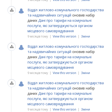
Відділ житлово-комунального господарства
та надзвичайних ситуацій
оновив набір
даних
Дані про тарифи на комунальні
послуги, які затверджуються органом
місцевого самоврядування
9 місяців тому |
View this version
|
Зміни
Відділ житлово-комунального господарства
та надзвичайних ситуацій
оновив набір
даних
Дані про тарифи на комунальні
послуги, які затверджуються органом
місцевого самоврядування
9 місяців тому |
View this version
|
Зміни
Відділ житлово-комунального господарства
та надзвичайних ситуацій
оновив набір
даних
Дані про тарифи на комунальні
послуги, які затверджуються органом
місцевого самоврядування
9 місяців тому |
View this version
|
Зміни