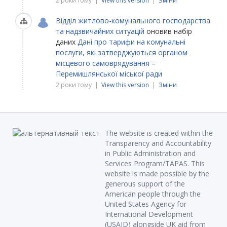
2 роки тому |
View this version
|
Зміни
Відділ житлово-комунального господарства
та надзвичайних ситуацій
оновив набір
даних
Дані про тарифи на комунальні
послуги, які затверджуються органом
місцевого самоврядування –
Перемишлянської міської ради
2 роки тому |
View this version
|
Зміни
The website is created within the
Transparency and Accountability
in Public Administration and
Services Program/TAPAS. This
website is made possible by the
generous support of the
American people through the
United States Agency for
International Development
(USAID) alongside UK aid from