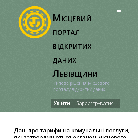
Перейти
до
Місцевий
вмісту
портал
відкритих
даних
Львівщини
Типове рішення Місцевого
порталу відкритих даних
Увійти
Зареєструватись
Дані про тарифи на комунальні послуги,
які затверджуються органом місцевого