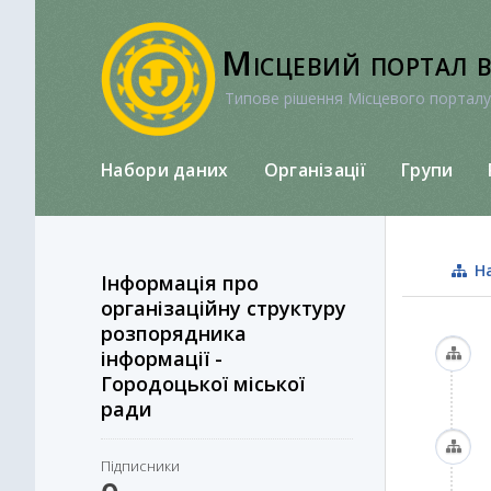
Перейти
до
Місцевий портал 
вмісту
Типове рішення Місцевого порталу
Набори даних
Організації
Групи
На
Інформація про
організаційну структуру
розпорядника
інформації -
Городоцької міської
ради
Підписники