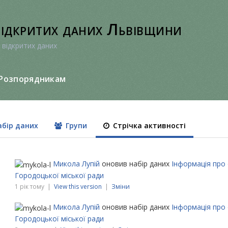
відкритих даних Львівщини
 відкритих даних
Розпорядникам
бір даних
Групи
Стрічка активності
Микола Лупій
оновив набір даних
Інформація про 
Городоцької міської ради
1 рік тому |
View this version
|
Зміни
Микола Лупій
оновив набір даних
Інформація про 
Городоцької міської ради