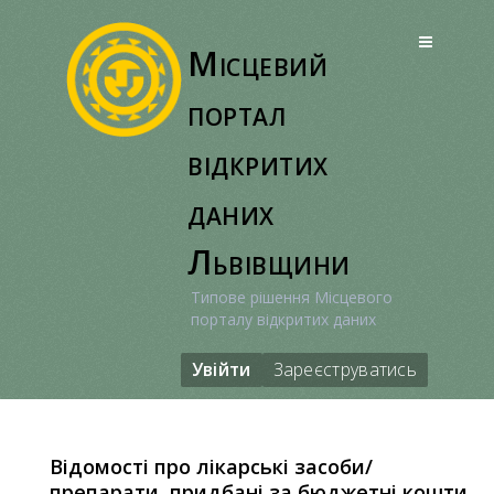
Перейти
до
Місцевий
вмісту
портал
відкритих
даних
Львівщини
Типове рішення Місцевого
порталу відкритих даних
Увійти
Зареєструватись
Відомості про лікарські засоби/
препарати, придбані за бюджетні кошти,