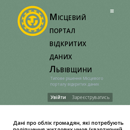
Перейти
до
Місцевий
вмісту
портал
відкритих
даних
Львівщини
Типове рішення Місцевого
порталу відкритих даних
Увійти
Зареєструватись
Дані про облік громадян, які потребують
поліпшення житлових умов (квартирний