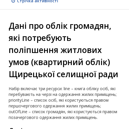
Стрічка активності
Дані про облік громадян,
які потребують
поліпшення житлових
умов (квартирний облік)
Щирецької селищної ради
Набір включає три ресурси: line – книга обліку осіб, які
перебувають на черзі на одержання жилих приміщень;
priorityLine – список осіб, які користуються правом
першочергового одержання жилих приміщень;
outOfLine – список громадян, які користуються правом
позачергового одержання жилих приміщень.