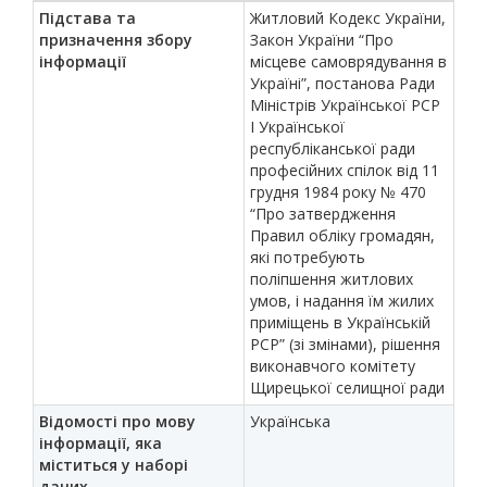
Підстава та
Житловий Кодекс України,
призначення збору
Закон України “Про
інформації
місцеве самоврядування в
Україні”, постанова Ради
Міністрів Української РСР
І Української
республіканської ради
професійних спілок від 11
грудня 1984 року № 470
“Про затвердження
Правил обліку громадян,
які потребують
поліпшення житлових
умов, і надання їм жилих
приміщень в Українській
РСР” (зі змінами), рішення
виконавчого комітету
Щирецької селищної ради
Відомості про мову
Українська
інформації, яка
міститься у наборі
даних