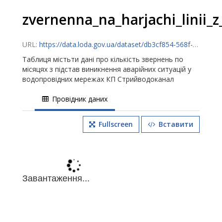
zvernenna_na_harjachi_linii_
URL:
https://data.loda.gov.ua/dataset/db3cf854-568f-4c96-9828-ddc05ccb45c0/resource/7e106e7b-f70e-48ab-8f93-a693f6e0428d/download/vodoprov7.csv
Таблиця містьти дані про кількість звернень по
місяцях з підстав виникнення аварійних ситуацій у
водопровідних мережах КП Стрийводоканал
Провідник даних
Fullscreen
Вставити