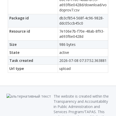
a693f6e0428d/download/vo
doprov7.csv
Package id
db3cf854-568f-4c96-9828-
ddc05ccb45c0
Resource id
7e106e7b-f70e-48ab-8f93-
a693f6e0428d
Size
986 bytes
State
active
Task created
2026-07-08 07:37:52.363881
Url type
upload
The website is created within the
Transparency and Accountability
in Public Administration and
Services Program/TAPAS. This