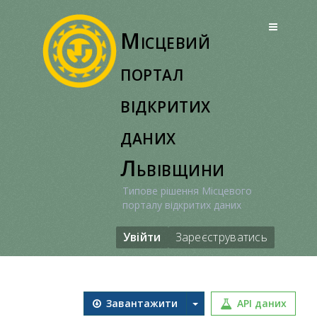
Перейти
до
Місцевий
вмісту
портал
відкритих
даних
Львівщини
Типове рішення Місцевого
порталу відкритих даних
Увійти
Зареєструватись
Завантажити
API даних