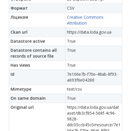
Формат
CSV
Ліцензія
Creative Commons
Attribution
Ckan url
https://data.loda.gov.ua
Datastore active
True
Datastore contains all
True
records of source file
Has views
True
Id
7e106e7b-f70e-48ab-8f93-
a693f6e0428d
Mimetype
text/csv
On same domain
True
Original url
https://data.loda.gov.ua/dat
aset/db3cf854-568f-4c96-
9828-
ddc05ccb45c0/resource/7e1
06e7b-f70e-48ab-8f93-