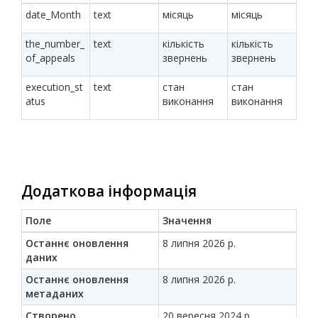
date_Month
text
місяць
місяць
the_number_
text
кількість
кількість
of_appeals
звернень
звернень
execution_st
text
стан
стан
atus
виконання
виконання
Додаткова інформація
Поле
Значення
Останнє оновлення
8 липня 2026 р.
даних
Останнє оновлення
8 липня 2026 р.
метаданих
Створено
20 вересня 2024 р.