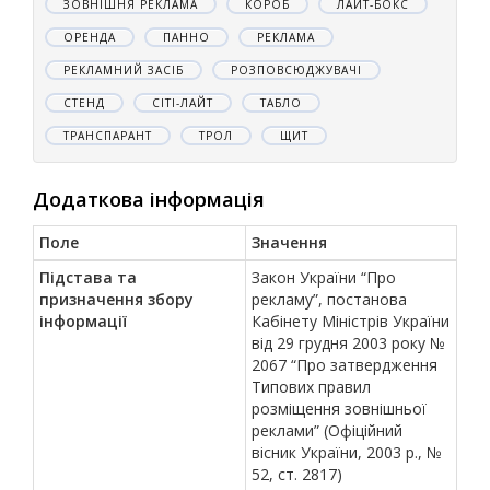
ЗОВНІШНЯ РЕКЛАМА
КОРОБ
ЛАЙТ-БОКС
ОРЕНДА
ПАННО
РЕКЛАМА
РЕКЛАМНИЙ ЗАСІБ
РОЗПОВСЮДЖУВАЧІ
СТЕНД
СІТІ-ЛАЙТ
ТАБЛО
ТРАНСПАРАНТ
ТРОЛ
ЩИТ
Додаткова інформація
Поле
Значення
Підстава та
Закон України “Про
призначення збору
рекламу”, постанова
інформації
Кабінету Міністрів України
від 29 грудня 2003 року №
2067 “Про затвердження
Типових правил
розміщення зовнішньої
реклами” (Офіційний
вісник України, 2003 р., №
52, ст. 2817)