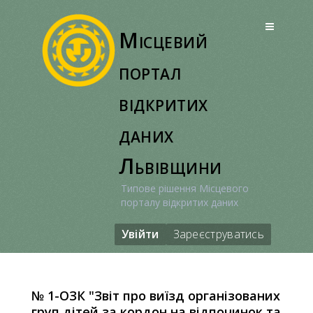
Перейти
до
Місцевий
вмісту
портал
відкритих
даних
Львівщини
Типове рішення Місцевого
порталу відкритих даних
Увійти
Зареєструватись
№ 1-ОЗК "Звіт про виїзд організованих
груп дітей за кордон на відпочинок та