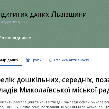
відкритих даних Львівщини
 відкритих даних
Розпорядникам
бір даних
Групи
Стрічка активності
елік дошкільних, середніх, по
ладів Миколаївської міської ра
містить реєстраційні та контактні дані закладів освіти Миколаївс
од ЄДРПОУ, назву, опис, посилання на офіційний веб-сайт, пошт