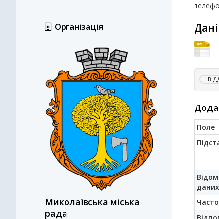
телефо
Організація
Дані
ВІД
Дода
Поле
Підст
Відом
даних
Миколаївська міська
Часто
рада
Відпо