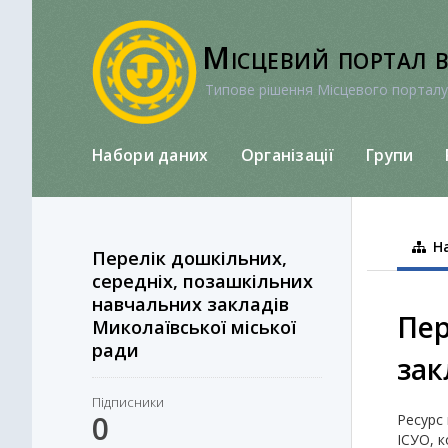
Перейти
до
Місцевий портал 
вмісту
Типове рішення Місцевого порталу
Набори даних
Організації
Групи
На
Перелік дошкільних,
середніх, позашкільних
навчальних закладів
Пер
Миколаївської міської
ради
зак
Підписники
0
Ресурс 
ІСУО, к