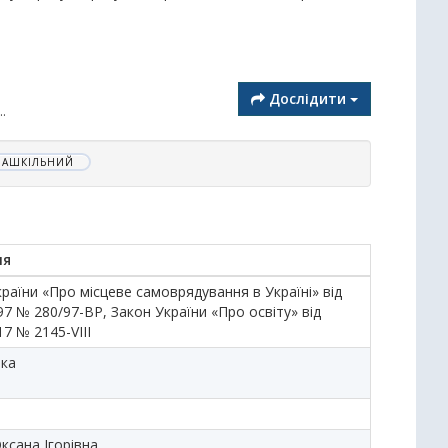
Дослідити
..
ЗАШКІЛЬНИЙ
ня
раїни «Про місцеве самоврядування в Україні» від
97 № 280/97-ВР, Закон України «Про освіту» від
17 № 2145-VIII
ька
ксана Ігорівна