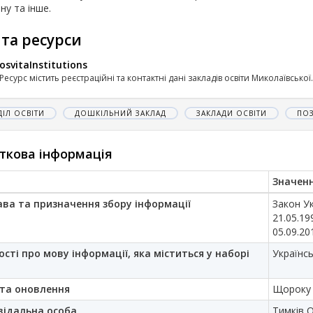
ну та інше.
 та ресурси
osvitaInstitutions
Ресурс містить реєстраційні та контактні дані закладів освіти Миколаївської.
ДІЛ ОСВІТИ
ДОШКІЛЬНИЙ ЗАКЛАД
ЗАКЛАДИ ОСВІТИ
ПО
ткова інформація
Значен
ава та призначення збору інформації
Закон Ук
21.05.19
05.09.20
ості про мову інформації, яка міститься у наборі
Українс
та оновлення
Щороку
відальна особа
Тимків О