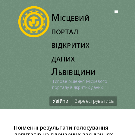
Перейти
до
Місцевий
вмісту
портал
відкритих
даних
Львівщини
Типове рішення Місцевого
порталу відкритих даних
Увійти
Зареєструватись
Поіменні результати голосування
депутатів на пленарних засіданнях