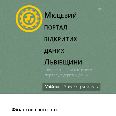
Перейти
до
Місцевий
вмісту
портал
відкритих
даних
Львівщини
Типове рішення Місцевого
порталу відкритих даних
Увійти
Зареєструватись
Фінансова звітність