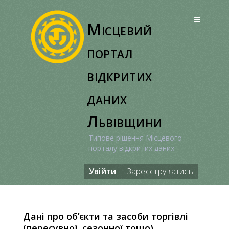
Перейти
до
Місцевий
вмісту
портал
відкритих
даних
Львівщини
Типове рішення Місцевого
порталу відкритих даних
Увійти
Зареєструватись
Дані про об’єкти та засоби торгівлі
(пересувної, сезонної тощо)