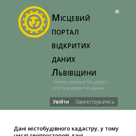
Перейти
до
Місцевий
вмісту
портал
відкритих
даних
Львівщини
Типове рішення Місцевого
порталу відкритих даних
Увійти
Зареєструватись
Дані містобудівного кадастру, у тому
числі геопросторові дані