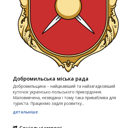
Добромильська міська рада
Добромильщина – найцікавіший та найзагадковіший
куточок українсько-польського прикордоння.
Маловивчена, незвідана і тому така приваблива для
туриста. Працюємо задля розвитку...
детальніше
Соціальні мережі