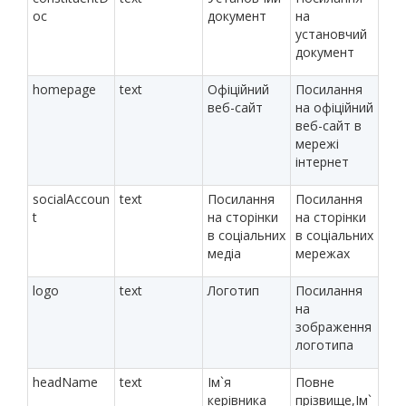
oc
документ
на
установчий
документ
homepage
text
Офіційний
Посилання
веб-сайт
на офіційний
веб-сайт в
мережі
інтернет
socialAccoun
text
Посилання
Посилання
t
на сторінки
на сторінки
в соціальних
в соціальних
медіа
мережах
logo
text
Логотип
Посилання
на
зображення
логотипа
headName
text
Ім`я
Повне
керівника
прізвище,Ім`