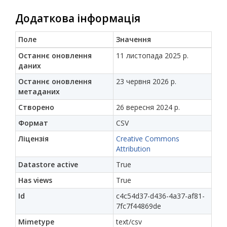
Додаткова інформація
Поле
Значення
Останнє оновлення
11 листопада 2025 р.
даних
Останнє оновлення
23 червня 2026 р.
метаданих
Створено
26 вересня 2024 р.
Формат
CSV
Ліцензія
Creative Commons
Attribution
Datastore active
True
Has views
True
Id
c4c54d37-d436-4a37-af81-
7fc7f44869de
Mimetype
text/csv