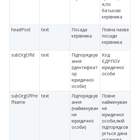
я,по
батькові
керівника
headPost
text
Посада
Повна назва
керівника
посади
керівника
subOrgOfld
text
Підпорядкув
Код
ання
ЄДРПОУ
(ідентифікат
юридичної
ор
особи
юридичної
особи)
subOrgOfPre
text
Підпорядкув
Повне
fName
ання
найменуван
(найменуван
ня
ня
юридичної
юридичної
особи,якій
особи)
підпорядков
ується дана
установа