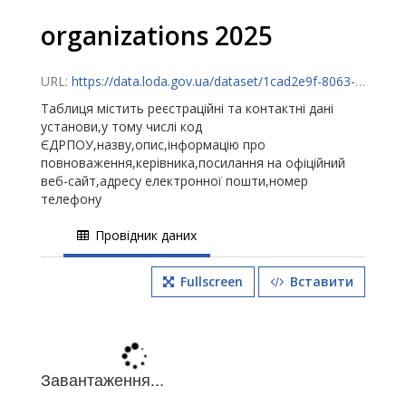
organizations 2025
URL:
https://data.loda.gov.ua/dataset/1cad2e9f-8063-4e5d-b036-4480160f0387/resource/c4c54d37-d436-4a37-af81-7fc7f44869de/download/organizations-.csv
Таблиця містить реєстраційні та контактні дані
установи,у тому числі код
ЄДРПОУ,назву,опис,інформацію про
повноваження,керівника,посилання на офіційний
веб-сайт,адресу електронної пошти,номер
телефону
Провідник даних
Fullscreen
Вставити