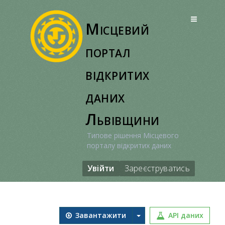
Перейти
до
Місцевий
вмісту
портал
відкритих
даних
Львівщини
Типове рішення Місцевого
порталу відкритих даних
Увійти
Зареєструватись
Завантажити
API даних