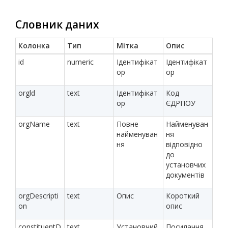
Словник даних
Колонка
Тип
Мітка
Опис
id
numeric
Ідентифікат
Ідентифікат
ор
ор
orgld
text
Ідентифікат
Код
ор
ЄДРПОУ
orgName
text
Повне
Найменуван
найменуван
ня
ня
відповідно
до
установчих
документів
orgDescripti
text
Опис
Короткий
on
опис
constituentD
text
Установчий
Посилання