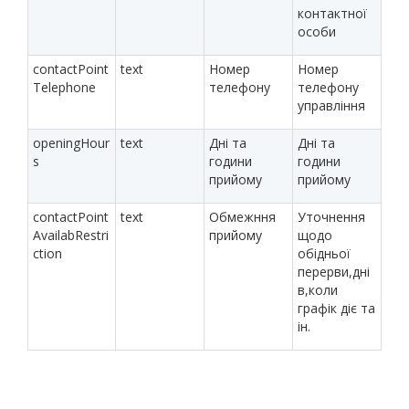
контактної
особи
contactPoint
text
Номер
Номер
Telephone
телефону
телефону
управління
openingHour
text
Дні та
Дні та
s
години
години
прийому
прийому
contactPoint
text
Обмежння
Уточнення
AvailabRestri
прийому
щодо
ction
обідньої
перерви,дні
в,коли
графік діє та
ін.