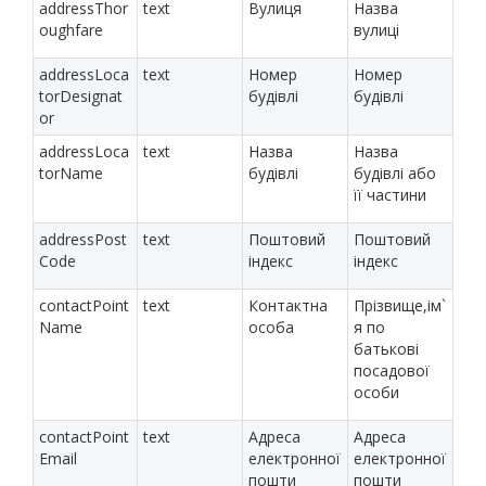
addressThor
text
Вулиця
Назва
oughfare
вулиці
addressLoca
text
Номер
Номер
torDesignat
будівлі
будівлі
or
addressLoca
text
Назва
Назва
torName
будівлі
будівлі або
її частини
addressPost
text
Поштовий
Поштовий
Code
індекс
індекс
contactPoint
text
Контактна
Прізвище,ім`
Name
особа
я по
батькові
посадової
особи
contactPoint
text
Адреса
Адреса
Email
електронної
електронної
пошти
пошти