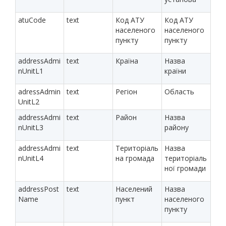
atuCode
text
Код АТУ
Код АТУ
населеного
населеного
пункту
пункту
addressAdmi
text
Країна
Назва
nUnitL1
країни
adressAdmin
text
Регіон
Область
UnitL2
addressAdmi
text
Район
Назва
nUnitL3
району
addressAdmi
text
Територіаль
Назва
nUnitL4
на громада
територіаль
ної громади
addressPost
text
Населений
Назва
Name
пункт
населеного
пункту