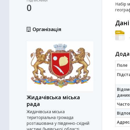
Підписники
Набір м
0
географ
Дані
Організація
Дода
Поле
Підст
Відом
даних
Жидачівська міська
рада
Часто
Жидачівська міська
Відпо
територіальна громада
Адрес
розташована у південно-східній
частині Львівської області.