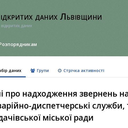
відкритих даних Львівщини
 відкритих даних
Розпорядникам
бір даних
Групи
Стрічка активності
і про надходження звернень на т
варійно-диспетчерські служби,
ачівської міської ради