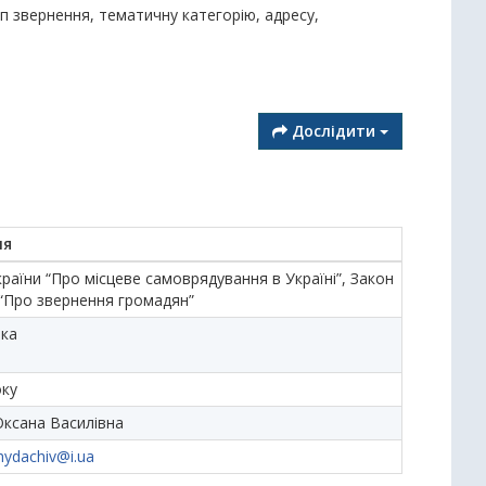
ип звернення, тематичну категорію, адресу,
Дослідити
ня
раїни “Про місцеве самоврядування в Україні”, Закон
 “Про звернення громадян”
ька
ку
Оксана Василівна
hydachiv@i.ua