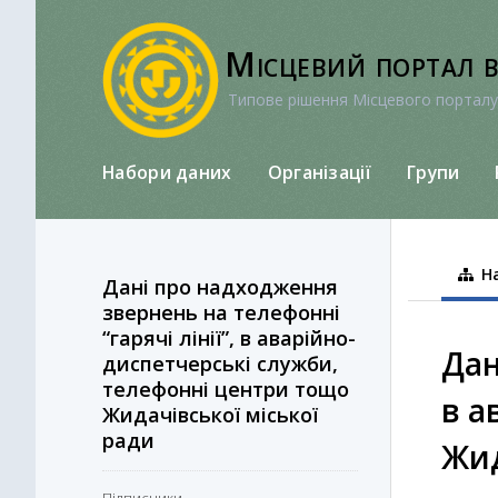
Перейти
до
Місцевий портал 
вмісту
Типове рішення Місцевого порталу
Набори даних
Організації
Групи
На
Дані про надходження
звернень на телефонні
“гарячі лінії”, в аварійно-
Дан
диспетчерські служби,
телефонні центри тощо
в а
Жидачівської міської
ради
Жид