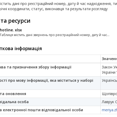
істить дані про реєстраційний номер, дату й час надходження, т
ічні координати, статус, виконавця та результати розгляду
 та ресурси
hotline. xlsx
Таблиця містить дані звернень про реєстраційний номер, дату й час...
ткова інформація
Значен
ава та призначення збору інформації
Закон Ук
України
ості про мову інформації, яка міститься у наборі
Українс
та оновлення
Щопівро
відальна особа
Лаврук 
а електронної пошти відповідальної особи
meriya.z