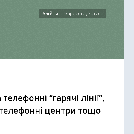
Увійти
Зареєструватись
елефонні “гарячі лінії”,
 телефонні центри тощо