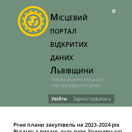
Перейти
до
Місцевий
вмісту
портал
відкритих
даних
Львівщини
Типове рішення Місцевого
порталу відкритих даних
Увійти
Зареєструватись
Річні плани закупівель на 2023-2024 рік
Відділу з питань культури Золочівської